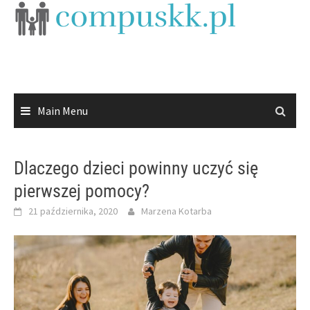
Skip
to
content
Main Menu
Dlaczego dzieci powinny uczyć się
pierwszej pomocy?
21 października, 2020
Marzena Kotarba