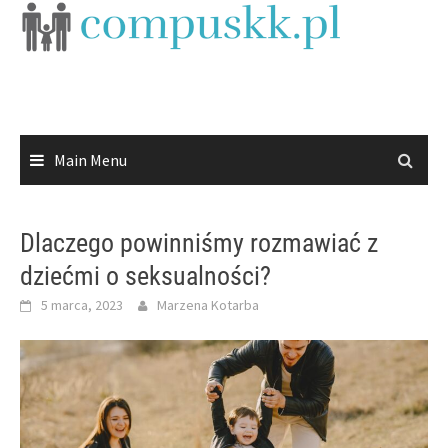
Skip
to
content
Main Menu
Dlaczego powinniśmy rozmawiać z
dziećmi o seksualności?
5 marca, 2023
Marzena Kotarba