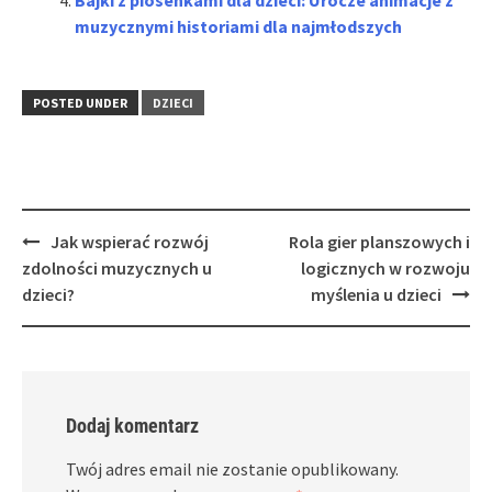
muzycznymi historiami dla najmłodszych
POSTED UNDER
DZIECI
Post
Jak wspierać rozwój
Rola gier planszowych i
navigation
zdolności muzycznych u
logicznych w rozwoju
dzieci?
myślenia u dzieci
Dodaj komentarz
Twój adres email nie zostanie opublikowany.