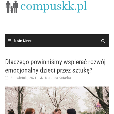
Skip
to
content
Main Menu
Dlaczego powinniśmy wspierać rozwój
emocjonalny dzieci przez sztukę?
21 kwietnia, 2021
Marzena Kotarba