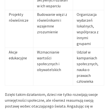
w ich wsparciu
Projekty
Budowanie więzi z
Organizacja
rówieśnicze
rówieśnikami i
wydarzeń
wzajemne
lokalnych,
zrozumienie
współpraca z
innymi
grupami
Akcje
Wzmacnianie
Udział w
edukacyjne
wartości
kampaniach
społecznych i
społecznych,
obywatelskich
nauka o
prawach
człowieka
Dzięki takim działaniom, dzieci nie tylko rozwijają swoje
umiejętności społeczne, ale również reasumują swoją
postawę wobec otaczającego świata. Angażując się w