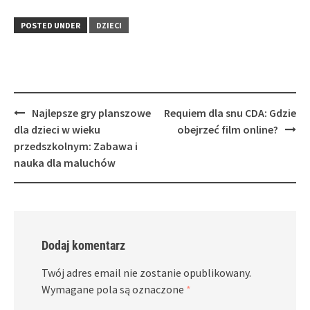
POSTED UNDER
DZIECI
Post
Najlepsze gry planszowe
Requiem dla snu CDA: Gdzie
navigation
dla dzieci w wieku
obejrzeć film online?
przedszkolnym: Zabawa i
nauka dla maluchów
Dodaj komentarz
Twój adres email nie zostanie opublikowany.
Wymagane pola są oznaczone
*