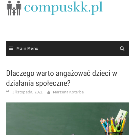
Skip
to
content
Main Menu
Dlaczego warto angażować dzieci w
działania społeczne?
5 listopada, 2021
Marzena Kotarba