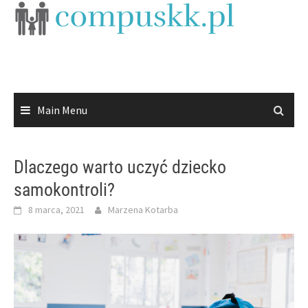
Skip
to
content
Main Menu
Dlaczego warto uczyć dziecko
samokontroli?
8 marca, 2021
Marzena Kotarba