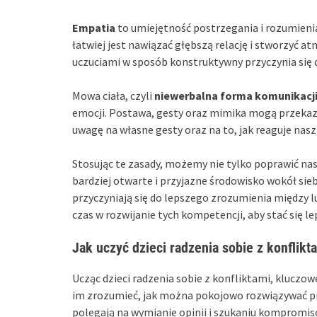
Empatia
to umiejętność postrzegania i rozumieni
łatwiej jest nawiązać głębszą relację i stworzyć at
uczuciami w sposób konstruktywny przyczynia się 
Mowa ciała, czyli
niewerbalna forma komunikacj
emocji. Postawa, gesty oraz mimika mogą przekaza
uwagę na własne gesty oraz na to, jak reaguje nas
Stosując te zasady, możemy nie tylko poprawić na
bardziej otwarte i przyjazne środowisko wokół sie
przyczyniają się do lepszego zrozumienia między 
czas w rozwijanie tych kompetencji, aby stać się
Jak uczyć dzieci radzenia sobie z konflikt
Ucząc dzieci radzenia sobie z konfliktami, kluczo
im zrozumieć, jak można pokojowo rozwiązywać pr
polegają na wymianie opinii i szukaniu kompromis