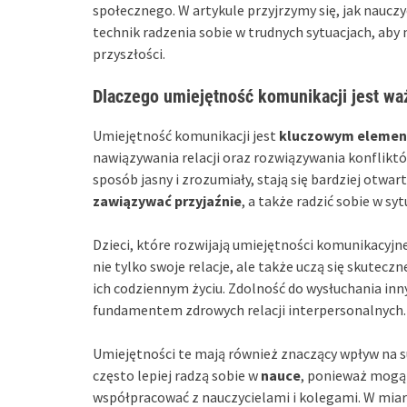
społecznego. W artykule przyjrzymy się, jak nauczy
technik radzenia sobie w trudnych sytuacjach, aby
przyszłości.
Dlaczego umiejętność komunikacji jest waż
Umiejętność komunikacji jest
kluczowym eleme
nawiązywania relacji oraz rozwiązywania konfliktów
sposób jasny i zrozumiały, stają się bardziej otwar
zawiązywać przyjaźnie
, a także radzić sobie w sy
Dzieci, które rozwijają umiejętności komunikacyjn
nie tylko swoje relacje, ale także uczą się skutec
ich codziennym życiu. Zdolność do wysłuchania in
fundamentem zdrowych relacji interpersonalnych.
Umiejętności te mają również znaczący wpływ na su
często lepiej radzą sobie w
nauce
, ponieważ mogą 
współpracować z nauczycielami i kolegami. W miar