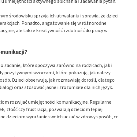
u umiejętności aktywnego słuchania i zadawania pytań.
m środowisku sprzyja ich utrwalaniu i sprawia, że dzieci
nterakcjach. Ponadto, angażowanie się w różnorodne
acyjne, ale także kreatywność i zdolność do pracy w
omunikacji?
to zadanie, które spoczywa zarówno na rodzicach, jak i
yły pozytywnymi wzorcami, które pokazują, jak należy
osób. Dzieci obserwują, jak rozmawiają dorośli, dlatego
dialogi oraz stosować jasne i zrozumiałe dla nich język.
ciom rozwijać umiejętności komunikacyjne. Regularne
, złość czy frustracja, pozwalają dzieciom lepiej
one dzieciom wyrażanie swoich uczuć w zdrowy sposób, co