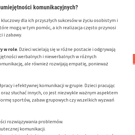
 umiejętności komunikacyjnych?
 kluczowy dla ich przyszłych sukcesów w życiu osobistym i
tóre mogą w tym pomóc, a ich realizacja często przynosi
i i zabawy.
y w role
. Dzieci wcielają się w różne postacie i odgrywają
jętności werbalnych i niewerbalnych w różnych
komunikację, ale również rozwijają empatię, ponieważ
łpracy i efektywnej komunikacji w grupie. Dzieci pracując
 oraz słuchać innych, co jest niezwykle ważnym aspektem
 formę sportów, zabaw grupowych czy wszelkich wyzwań
ości rozwiązywania problemów.
kutecznej komunikacji.