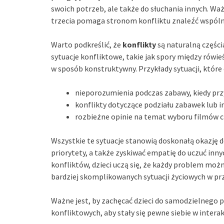
swoich potrzeb, ale także do słuchania innych. W
trzecia pomaga stronom konfliktu znaleźć wspóln
Warto podkreślić, że
konflikty
są naturalną częścią
sytuacje konfliktowe, takie jak spory między rów
w sposób konstruktywny. Przykłady sytuacji, które
nieporozumienia podczas zabawy, kiedy przyj
konflikty dotyczące podziału zabawek lub 
rozbieżne opinie na temat wyboru filmów cz
Wszystkie te sytuacje stanowią doskonałą okazję d
priorytety, a także zyskiwać empatię do uczuć inn
konfliktów, dzieci uczą się, że każdy problem moż
bardziej skomplikowanych sytuacji życiowych w prz
Ważne jest, by zachęcać dzieci do samodzielnego p
konfliktowych, aby stały się pewne siebie w intera