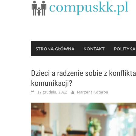
Skip
to
content
STRONA GŁÓWNA
KONTAKT
POLITYKA
Dzieci a radzenie sobie z konflikt
komunikacji?
17 grudnia, 2022
Marzena Kotarba