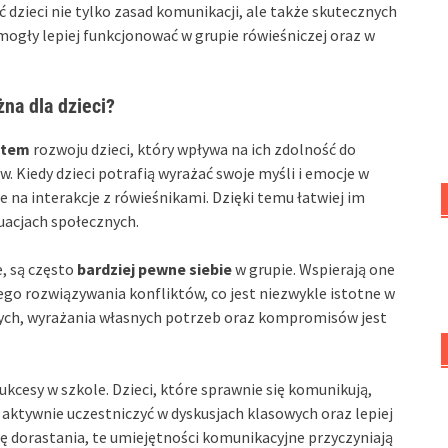
ć dzieci nie tylko zasad komunikacji, ale także skutecznych
 mogły lepiej funkcjonować w grupie rówieśniczej oraz w
na dla dzieci?
ntem
rozwoju dzieci, który wpływa na ich zdolność do
. Kiedy dzieci potrafią wyrażać swoje myśli i emocje w
te na interakcje z rówieśnikami. Dzięki temu łatwiej im
tuacjach społecznych.
e, są często
bardziej pewne siebie
w grupie. Wspierają one
znego rozwiązywania konfliktów, co jest niezwykle istotne w
nych, wyrażania własnych potrzeb oraz kompromisów jest
kcesy w szkole. Dzieci, które sprawnie się komunikują,
aktywnie uczestniczyć w dyskusjach klasowych oraz lepiej
ę dorastania, te umiejętności komunikacyjne przyczyniają