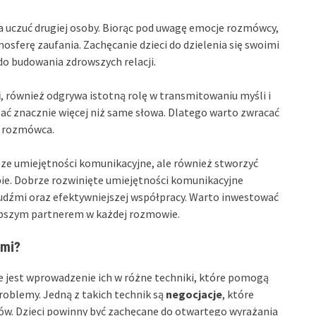
a uczuć drugiej osoby. Biorąc pod uwagę emocje rozmówcy,
mosferę zaufania. Zachęcanie dzieci do dzielenia się swoimi
do budowania zdrowszych relacji.
i
, również odgrywa istotną rolę w transmitowaniu myśli i
ć znacznie więcej niż same słowa. Dlatego warto zwracać
z rozmówca.
sze umiejętności komunikacyjne, ale również stworzyć
bie. Dobrze rozwinięte umiejętności komunikacyjne
ludźmi oraz efektywniejszej współpracy. Warto inwestować
 lepszym partnerem w każdej rozmowie.
ami?
we jest wprowadzenie ich w różne techniki, które pomogą
oblemy. Jedną z takich technik są
negocjacje
, które
ów. Dzieci powinny być zachęcane do otwartego wyrażania