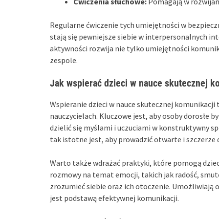
Ćwiczenia słuchowe:
Pomagają w rozwijani
Regularne ćwiczenie tych umiejętności w bezpieczny
stają się pewniejsze siebie w interpersonalnych i
aktywności rozwija nie tylko umiejętności komunik
zespole.
Jak wspierać dzieci w nauce skutecznej k
Wspieranie dzieci w nauce skutecznej komunikacji 
nauczycielach. Kluczowe jest, aby osoby dorosłe b
dzielić się myślami i uczuciami w konstruktywny sp
tak istotne jest, aby prowadzić otwarte i szczerze 
Warto także wdrażać praktyki, które pomogą dzie
rozmowy na temat emocji, takich jak radość, smutek
zrozumieć siebie oraz ich otoczenie. Umożliwiają 
jest podstawą efektywnej komunikacji.