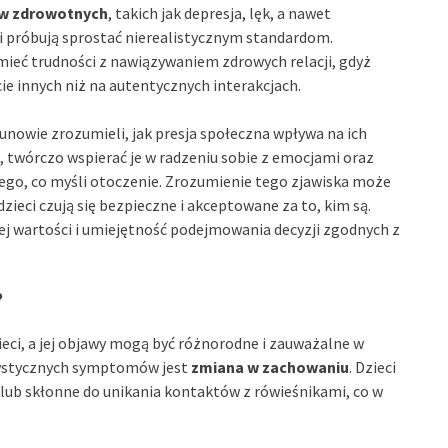
w zdrowotnych
, takich jak depresja, lęk, a nawet
i próbują sprostać nierealistycznym standardom.
mieć trudności z nawiązywaniem zdrowych relacji, gdyż
e innych niż na autentycznych interakcjach.
kunowie zrozumieli, jak presja społeczna wpływa na ich
h, twórczo wspierać je w radzeniu sobie z emocjami oraz
 tego, co myśli otoczenie. Zrozumienie tego zjawiska może
ieci czują się bezpieczne i akceptowane za to, kim są.
j wartości i umiejętność podejmowania decyzji zgodnych z
?
eci, a jej objawy mogą być różnorodne i zauważalne w
rystycznych symptomów jest
zmiana w zachowaniu
. Dzieci
 lub skłonne do unikania kontaktów z rówieśnikami, co w