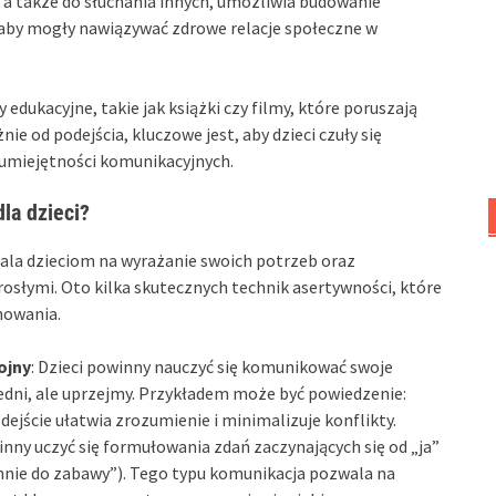
i a także do słuchania innych, umożliwia budowanie
, aby mogły nawiązywać zdrowe relacje społeczne w
dukacyjne, takie jak książki czy filmy, które poruszają
e od podejścia, kluczowe jest, aby dzieci czuły się
 umiejętności komunikacyjnych.
la dzieci?
ala dzieciom na wyrażanie swoich potrzeb oraz
rosłymi. Oto kilka skutecznych technik asertywności, które
howania.
ojny
: Dzieci powinny nauczyć się komunikować swoje
edni, ale uprzejmy. Przykładem może być powiedzenie:
dejście ułatwia zrozumienie i minimalizuje konflikty.
winny uczyć się formułowania zdań zaczynających się od „ja”
 mnie do zabawy”). Tego typu komunikacja pozwala na