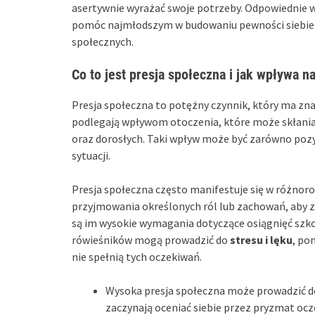
asertywnie wyrażać swoje potrzeby. Odpowiednie w
pomóc najmłodszym w budowaniu pewności siebie i
społecznych.
Co to jest presja społeczna i jak wpływa na
Presja społeczna to potężny czynnik, który ma zna
podlegają wpływom otoczenia, które może skłania
oraz dorosłych. Taki wpływ może być zarówno pozyt
sytuacji.
Presja społeczna często manifestuje się w różnor
przyjmowania określonych ról lub zachowań, aby zd
są im wysokie wymagania dotyczące osiągnięć szko
rówieśników mogą prowadzić do
stresu i lęku
, po
nie spełnią tych oczekiwań.
Wysoka presja społeczna może prowadzić 
zaczynają oceniać siebie przez pryzmat ocz