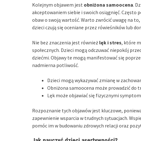
Kolejnym objawem jest
obniżona samoocena
. D
akceptowaniem siebie i swoich osiągnięć. Często p
obaw o swoją wartość. Warto zwrócić uwagę na to, ż
dzieci czują się oceniane przez rówieśników lub dor
Nie bez znaczenia jest również
lęk i stres
, które 
społecznych. Dzieci mogą odczuwać niepokój prze
dziećmi. Objawy te mogą manifestować się poprzez 
nadmierna potliwość.
Dzieci mogą wykazywać zmianę w zachowaniu,
Obniżona samoocena może prowadzić do trud
Lęk może objawiać się fizycznymi symptomam
Rozpoznanie tych objawów jest kluczowe, poniewa
zapewnienie wsparcia w trudnych sytuacjach. Wspie
pomóc im w budowaniu zdrowych relacji oraz pozy
Jak nauczyć dzieci asertywności?