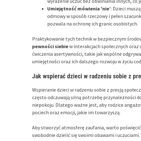
wyrażenie uczuć bez obwiniania innych, co 
Umiejętność mówienia 'nie’
: Dzieci musz
odmowy w sposób rzeczowy i pełen szacunku,
pozwala na ochronę ich granic osobistych.
Praktykowanie tych technik w bezpiecznym środow
pewności siebie
w interakcjach społecznych oraz 
ćwiczenia asertywności, takie jak wspólne odgrywa
umiejętności oraz ich dalszego rozwoju w życiu co
Jak wspierać dzieci w radzeniu sobie z pr
Wspieranie dzieci w radzeniu sobie z presją społe
często odczuwają silną potrzebę przynależności do
niepokoju. Dlatego ważne jest, aby rodzice angaż
pociech oraz emocji, jakie im towarzyszą.
Aby stworzyć atmosferę zaufania, warto poświęcić 
swobodnie dzielić się swoimi obawami i uczuciami. W