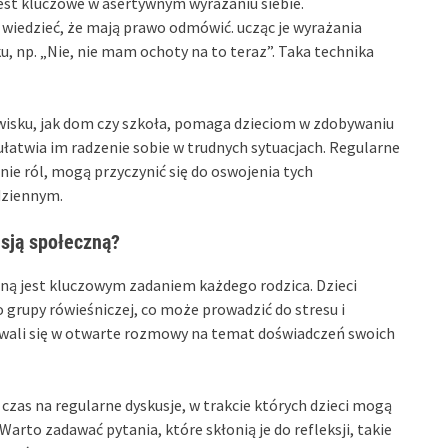
jest kluczowe w asertywnym wyrażaniu siebie.
ą wiedzieć, że mają prawo odmówić. ucząc je wyrażania
 np. „Nie, nie mam ochoty na to teraz”. Taka technika
isku, jak dom czy szkoła, pomaga dzieciom w zdobywaniu
ułatwia im radzenie sobie w trudnych sytuacjach. Regularne
nie ról, mogą przyczynić się do oswojenia tych
dziennym.
esją społeczną?
czną jest kluczowym zadaniem każdego rodzica. Dzieci
 grupy rówieśniczej, co może prowadzić do stresu i
owali się w otwarte rozmowy na temat doświadczeń swoich
czas na regularne dyskusje, w trakcie których dzieci mogą
arto zadawać pytania, które skłonią je do refleksji, takie