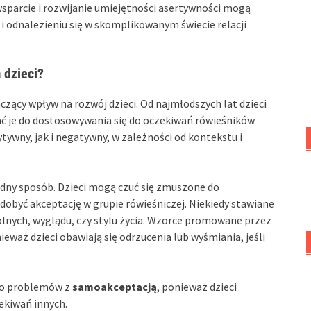
sparcie i rozwijanie umiejętności asertywności mogą
 odnalezieniu się w skomplikowanym świecie relacji
 dzieci?
czący wpływ na rozwój dzieci. Od najmłodszych lat dzieci
ć je do dostosowywania się do oczekiwań rówieśników
ywny, jak i negatywny, w zależności od kontekstu i
odny sposób. Dzieci mogą czuć się zmuszone do
obyć akceptację w grupie rówieśniczej. Niekiedy stawiane
lnych, wyglądu, czy stylu życia. Wzorce promowane przez
nieważ dzieci obawiają się odrzucenia lub wyśmiania, jeśli
do problemów z
samoakceptacją
, ponieważ dzieci
ekiwań innych.