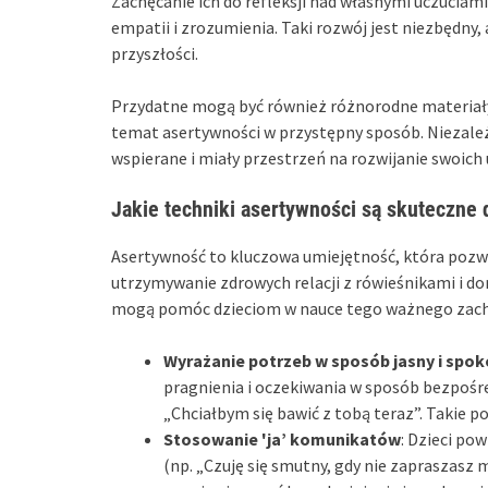
Zachęcanie ich do refleksji nad własnymi uczuciam
empatii i zrozumienia. Taki rozwój jest niezbędny
przyszłości.
Przydatne mogą być również różnorodne materiały e
temat asertywności w przystępny sposób. Niezależni
wspierane i miały przestrzeń na rozwijanie swoich
Jakie techniki asertywności są skuteczne d
Asertywność to kluczowa umiejętność, która pozw
utrzymywanie zdrowych relacji z rówieśnikami i do
mogą pomóc dzieciom w nauce tego ważnego zac
Wyrażanie potrzeb w sposób jasny i spok
pragnienia i oczekiwania w sposób bezpośr
„Chciałbym się bawić z tobą teraz”. Takie po
Stosowanie 'ja’ komunikatów
: Dzieci po
(np. „Czuję się smutny, gdy nie zapraszasz