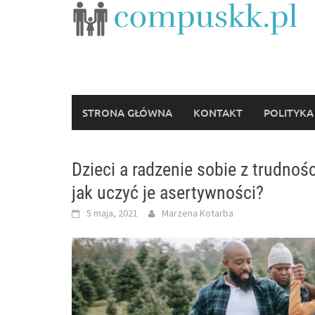
Skip
to
content
STRONA GŁÓWNA
KONTAKT
POLITYKA
Dzieci a radzenie sobie z trudno
jak uczyć je asertywności?
5 maja, 2021
Marzena Kotarba