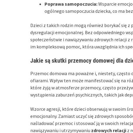
Poprawa samopoczucia:
Wsparcie emocjon
ogólnego samopoczucia dziecka, co ma bezpo
Dzieci z takich rodzin mogą również borykać się z
dysregulacji emocjonalnej. Bez odpowiedniego ws
społeczeństwie i nawiązywaniu zdrowych relacji z 
im kompleksową pomoc, która uwzględnia ich spec
Jakie są skutki przemocy domowej dla dzi
Przemoc domowa ma poważne i, niestety, często dłu
ofiarami. Wpływ ten może manifestować się na róż
które żyją w atmosferze przemocy, często przeżyw
wystąpienia zaburzeń psychicznych, takich jak depre
Wzorce agresji, które dzieci obserwują w swoim ś
emocjonalny. Zamiast uczyć się zdrowych sposobów
naśladować przemoc i stosować ją w swoich relacj
nawiązywaniu i utrzymywaniu
zdrowych relacji
z r