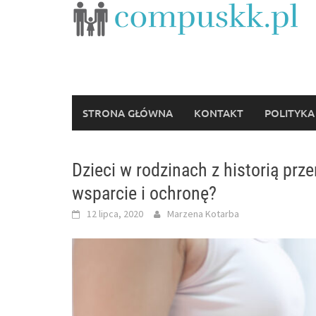
Skip
to
content
STRONA GŁÓWNA
KONTAKT
POLITYKA
Dzieci w rodzinach z historią pr
wsparcie i ochronę?
12 lipca, 2020
Marzena Kotarba