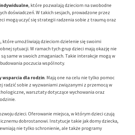
 indywidualne
, które pozwalają dzieciom na swobodne
ych doświadczeń. W takich sesjach, prowadzone przez
i mogą uczyć się strategii radzenia sobie z traumą oraz
e
, które umożliwiają dzieciom dzielenie się swoimi
bnej sytuacji. W ramach tych grup dzieci mają okazję nie
ie są same w swoich zmaganiach. Takie interakcje mogą w
 budowania poczucia wspólnoty.
 wsparcia dla rodzin
. Mają one na celu nie tylko pomoc
iej radzić sobie z wyzwaniami związanymi z przemocą w
ychologiczne, warsztaty dotyczące wychowania oraz
odzinie.
woju dzieci. Oferowanie miejsca, w którym dzieci czują
gicznemu dobrostanowi. Instytucje takie jak domy dziecka,
ewniają nie tylko schronienie, ale także programy