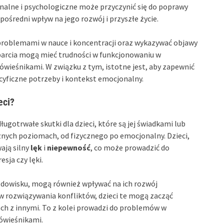
alne i psychologiczne może przyczynić się do poprawy
średni wpływ na jego rozwój i przyszłe życie.
 problemami w nauce i koncentracji oraz wykazywać objawy
parcia mogą mieć trudności w funkcjonowaniu w
rówieśnikami. W związku z tym, istotne jest, aby zapewnić
yficzne potrzeby i kontekst emocjonalny.
eci?
gotrwałe skutki dla dzieci, które są jej świadkami lub
nych poziomach, od fizycznego po emocjonalny. Dzieci,
ają silny
lęk
i
niepewność
, co może prowadzić do
sja czy lęki.
rodowisku, mogą również wpływać na ich rozwój
 rozwiązywania konfliktów, dzieci te mogą zacząć
ach z innymi. To z kolei prowadzi do problemów w
ówieśnikami.