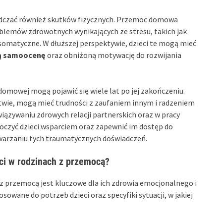
adczać również skutków fizycznych. Przemoc domowa
oblemów zdrowotnych wynikających ze stresu, takich jak
somatyczne. W dłuższej perspektywie, dzieci te mogą mieć
ą samoocenę
oraz obniżoną motywację do rozwijania
domowej mogą pojawić się wiele lat po jej zakończeniu.
twie, mogą mieć trudności z zaufaniem innym i radzeniem
wiązywaniu zdrowych relacji partnerskich oraz w pracy
toczyć dzieci wsparciem oraz zapewnić im dostęp do
arzaniu tych traumatycznych doświadczeń.
eci w rodzinach z przemocą?
 z przemocą jest kluczowe dla ich zdrowia emocjonalnego i
sowane do potrzeb dzieci oraz specyfiki sytuacji, w jakiej