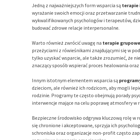
Jedną z najważniejszych form wsparcia są
terapie
wyrażanie swoich emocji oraz przetwarzanie trudn
wykwalifikowanych psychologów i terapeutów, dziec
budować zdrowe relacje interpersonalne.
Warto również zwrócić uwagę na
terapie grupow
przeżyciami z rówieśnikami znajdującymi się w podo
tylko uzyskać wsparcie, ale także zrozumieć, że n
znaczący sposób wspierać proces healowania oraz
Innym istotnym elementem wsparcia są
programy
dzieciom, ale również ich rodzicom, aby mogli lep
rodzinie. Programy te często obejmują porady ps
interwencje mające na celu poprawę atmosfery w r
Bezpieczne środowisko odgrywa kluczową rolę w roz
się chronione i akceptowane, sprzyja ich psycholo
schroniska oraz organizacje non-profit często zap