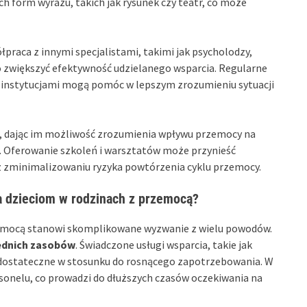
h form wyrazu, takich jak rysunek czy teatr, co może
ółpraca z innymi specjalistami, takimi jak psycholodzy,
o zwiększyć efektywność udzielanego wsparcia. Regularne
 instytucjami mogą pomóc w lepszym zrozumieniu sytuacji
, dając im możliwość zrozumienia wpływu przemocy na
ji. Oferowanie szkoleń i warsztatów może przynieść
 zminimalizowaniu ryzyka powtórzenia cyklu przemocy.
a dzieciom w rodzinach z przemocą?
zemocą stanowi skomplikowane wyzwanie z wielu powodów.
ednich zasobów
. Świadczone usługi wsparcia, takie jak
iedostateczne w stosunku do rosnącego zapotrzebowania. W
sonelu, co prowadzi do dłuższych czasów oczekiwania na