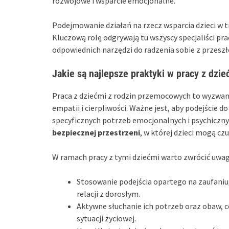
rozwojowe i wsparcie emocjonalne.
Podejmowanie działań na rzecz wsparcia dzieci w t
Kluczową rolę odgrywają tu wszyscy specjaliści pra
odpowiednich narzędzi do radzenia sobie z przeszł
Jakie są najlepsze praktyki w pracy z dz
Praca z dziećmi z rodzin przemocowych to wyzwani
empatii i cierpliwości. Ważne jest, aby podejście 
specyficznych potrzeb emocjonalnych i psychiczn
bezpiecznej przestrzeni
, w której dzieci mogą cz
W ramach pracy z tymi dziećmi warto zwrócić uwagę
Stosowanie podejścia opartego na zaufaniu
relacji z dorosłym.
Aktywne słuchanie ich potrzeb oraz obaw, 
sytuacji życiowej.