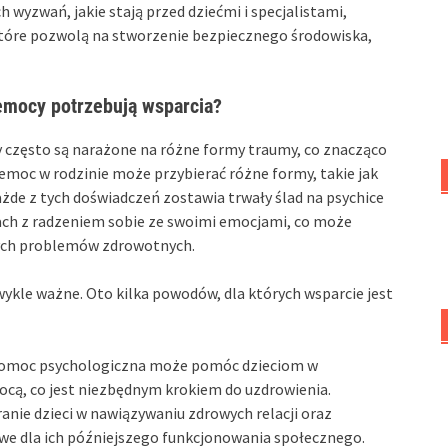
ch wyzwań, jakie stają przed dziećmi i specjalistami,
 które pozwolą na stworzenie bezpiecznego środowiska,
zemocy potrzebują wsparcia?
y często są narażone na różne formy traumy, co znacząco
emoc w rodzinie może przybierać różne formy, takie jak
żde z tych doświadczeń zostawia trwały ślad na psychice
iach z radzeniem sobie ze swoimi emocjami, co może
nnych problemów zdrowotnych.
zwykle ważne. Oto kilka powodów, dla których wsparcie jest
pomoc psychologiczna może pomóc dzieciom w
cą, co jest niezbędnym krokiem do uzdrowienia.
anie dzieci w nawiązywaniu zdrowych relacji oraz
owe dla ich późniejszego funkcjonowania społecznego.