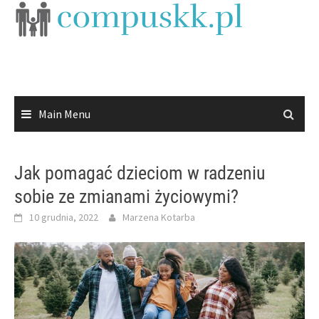
Skip
to
content
Main Menu
Jak pomagać dzieciom w radzeniu
sobie ze zmianami życiowymi?
10 grudnia, 2022
Marzena Kotarba