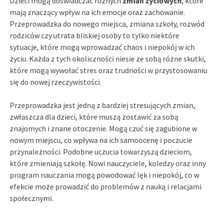
Dzieci mogą doświadczać różnych
zmian życiowych
, które
mają znaczący wpływ na ich emocje oraz zachowanie.
Przeprowadzka do nowego miejsca, zmiana szkoły, rozwód
rodziców czy utrata bliskiej osoby to tylko niektóre
sytuacje, które mogą wprowadzać chaos i niepokój w ich
życiu. Każda z tych okoliczności niesie ze sobą różne skutki,
które mogą wywołać stres oraz trudności w przystosowaniu
się do nowej rzeczywistości.
Przeprowadzka jest jedną z bardziej stresujących zmian,
zwłaszcza dla dzieci, które muszą zostawić za sobą
znajomych i znane otoczenie. Mogą czuć się zagubione w
nowym miejscu, co wpływa na ich samoocenę i poczucie
przynależności. Podobne uczucia towarzyszą dzieciom,
które zmieniają szkołę. Nowi nauczyciele, koledzy oraz inny
program nauczania mogą powodować lęk i niepokój, co w
efekcie może prowadzić do problemów z nauką i relacjami
społecznymi.