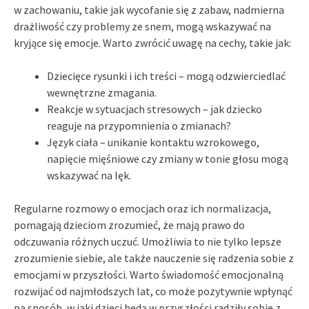
w zachowaniu, takie jak wycofanie się z zabaw, nadmierna
drażliwość czy problemy ze snem, mogą wskazywać na
kryjące się emocje. Warto zwrócić uwagę na cechy, takie jak:
Dziecięce rysunki i ich treści – mogą odzwierciedlać
wewnętrzne zmagania.
Reakcje w sytuacjach stresowych – jak dziecko
reaguje na przypomnienia o zmianach?
Język ciała – unikanie kontaktu wzrokowego,
napięcie mięśniowe czy zmiany w tonie głosu mogą
wskazywać na lęk.
Regularne rozmowy o emocjach oraz ich normalizacja,
pomagają dzieciom zrozumieć, że mają prawo do
odczuwania różnych uczuć. Umożliwia to nie tylko lepsze
zrozumienie siebie, ale także nauczenie się radzenia sobie z
emocjami w przyszłości. Warto świadomość emocjonalną
rozwijać od najmłodszych lat, co może pozytywnie wpłynąć
na sposób, w jaki dzieci będą w przyszłości radziły sobie z