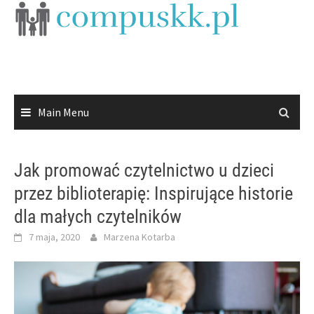
Skip
to
content
Main Menu
Jak promować czytelnictwo u dzieci
przez biblioterapię: Inspirujące historie
dla małych czytelników
7 maja, 2020
Marzena Kotarba