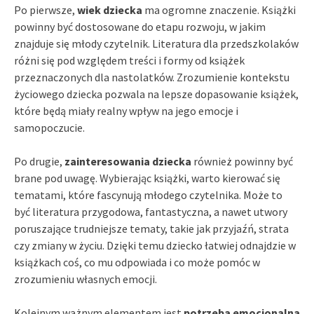
Po pierwsze,
wiek dziecka
ma ogromne znaczenie. Książki
powinny być dostosowane do etapu rozwoju, w jakim
znajduje się młody czytelnik. Literatura dla przedszkolaków
różni się pod względem treści i formy od książek
przeznaczonych dla nastolatków. Zrozumienie kontekstu
życiowego dziecka pozwala na lepsze dopasowanie książek,
które będą miały realny wpływ na jego emocje i
samopoczucie.
Po drugie,
zainteresowania dziecka
również powinny być
brane pod uwagę. Wybierając książki, warto kierować się
tematami, które fascynują młodego czytelnika. Może to
być literatura przygodowa, fantastyczna, a nawet utwory
poruszające trudniejsze tematy, takie jak przyjaźń, strata
czy zmiany w życiu. Dzięki temu dziecko łatwiej odnajdzie w
książkach coś, co mu odpowiada i co może pomóc w
zrozumieniu własnych emocji.
Kolejnym ważnym elementem jest
potrzeba emocjonalna