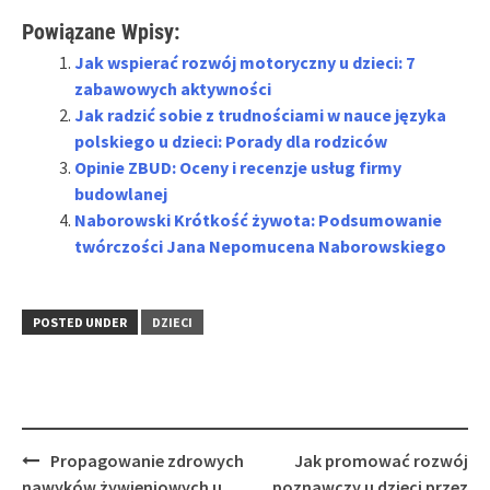
Powiązane Wpisy:
Jak wspierać rozwój motoryczny u dzieci: 7
zabawowych aktywności
Jak radzić sobie z trudnościami w nauce języka
polskiego u dzieci: Porady dla rodziców
Opinie ZBUD: Oceny i recenzje usług firmy
budowlanej
Naborowski Krótkość żywota: Podsumowanie
twórczości Jana Nepomucena Naborowskiego
POSTED UNDER
DZIECI
Post
Propagowanie zdrowych
Jak promować rozwój
navigation
nawyków żywieniowych u
poznawczy u dzieci przez