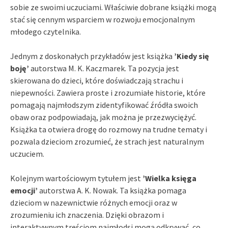
sobie ze swoimi uczuciami. Właściwie dobrane książki mogą
stać się cennym wsparciem w rozwoju emocjonalnym
młodego czytelnika.
Jednym z doskonałych przykładów jest książka
’Kiedy się
boję’
autorstwa M. K. Kaczmarek. Ta pozycja jest
skierowana do dzieci, które doświadczają strachu i
niepewności. Zawiera proste i zrozumiałe historie, które
pomagają najmłodszym zidentyfikować źródła swoich
obaw oraz podpowiadają, jak można je przezwyciężyć.
Książka ta otwiera drogę do rozmowy na trudne tematy i
pozwala dzieciom zrozumieć, że strach jest naturalnym
uczuciem.
Kolejnym wartościowym tytułem jest
’Wielka księga
emocji’
autorstwa A. K. Nowak. Ta książka pomaga
dzieciom w nazewnictwie różnych emocji oraz w
zrozumieniu ich znaczenia. Dzięki obrazom i
interaktywnym treściom najmłodsi mogą odkrywać, co