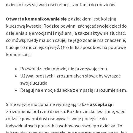
dziecko uczy się wartości relacji i zaufania do rodziców.
Otwarte komunikowanie się
z dzieckiem jest kolejną
kluczową kwestią. Rodzice powinni zachęcać swoje dzieci do
dzielenia się emocjami i myślami, a także aktywnie słuchać,
co mówią. Kiedy maluch czuje, że jego zdanie ma znaczenie,
buduje to mocniejszą więź. Oto kilka sposobów na poprawę
komunikacji:
Pozwól dziecku mówić, nie przerywając mu.
Używaj prostych i zrozumiałych słów, aby wyrażać
swoje uczucia.
Reaguj na emocje dziecka z empatią i zrozumieniem.
Silne więzi emocjonalne wymagają także
akceptacji
i
zrozumienia potrzeb dziecka. Każde dziecko jest inne, więc
rodzice powinni dostosowywać swoje podejście do
indywidualnych potrzeb i osobowości swojego dziecka. To,
jak rodzice reagują na emocje, ma ogromny wpływ na to, jak