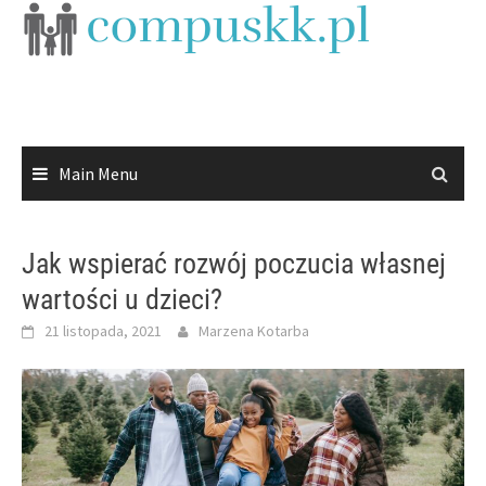
Skip
to
content
Main Menu
Jak wspierać rozwój poczucia własnej
wartości u dzieci?
21 listopada, 2021
Marzena Kotarba