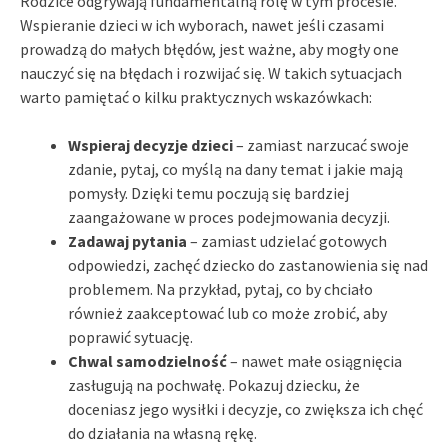
Rodzice odgrywają fundamentalną rolę w tym procesie.
Wspieranie dzieci w ich wyborach, nawet jeśli czasami
prowadzą do małych błędów, jest ważne, aby mogły one
nauczyć się na błędach i rozwijać się. W takich sytuacjach
warto pamiętać o kilku praktycznych wskazówkach:
Wspieraj decyzje dzieci
– zamiast narzucać swoje
zdanie, pytaj, co myślą na dany temat i jakie mają
pomysły. Dzięki temu poczują się bardziej
zaangażowane w proces podejmowania decyzji.
Zadawaj pytania
– zamiast udzielać gotowych
odpowiedzi, zachęć dziecko do zastanowienia się nad
problemem. Na przykład, pytaj, co by chciało
również zaakceptować lub co może zrobić, aby
poprawić sytuację.
Chwal samodzielność
– nawet małe osiągnięcia
zasługują na pochwałę. Pokazuj dziecku, że
doceniasz jego wysiłki i decyzje, co zwiększa ich chęć
do działania na własną rękę.