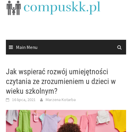
Skip
to
content
Main Menu
Jak wspierać rozwój umiejętności
czytania ze zrozumieniem u dzieci w
wieku szkolnym?
16 lipca, 2021
Marzena Kotarba