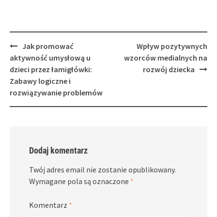
Post
Jak promować
Wpływ pozytywnych
navigation
aktywność umysłową u
wzorców medialnych na
dzieci przez łamigłówki:
rozwój dziecka
Zabawy logiczne i
rozwiązywanie problemów
Dodaj komentarz
Twój adres email nie zostanie opublikowany.
Wymagane pola są oznaczone
*
Komentarz
*