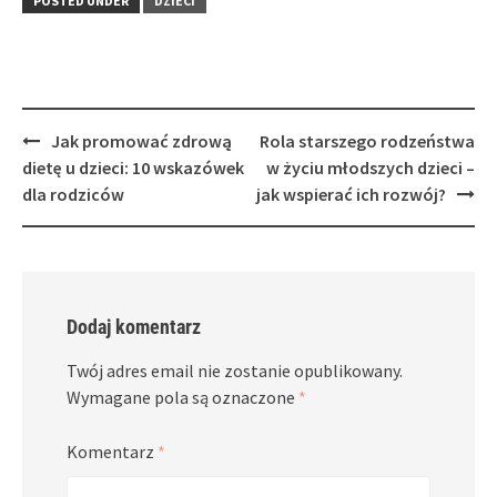
POSTED UNDER
DZIECI
Post
Jak promować zdrową
Rola starszego rodzeństwa
navigation
dietę u dzieci: 10 wskazówek
w życiu młodszych dzieci –
dla rodziców
jak wspierać ich rozwój?
Dodaj komentarz
Twój adres email nie zostanie opublikowany.
Wymagane pola są oznaczone
*
Komentarz
*