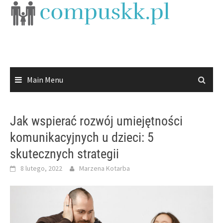
Skip
to
content
Main Menu
Jak wspierać rozwój umiejętności
komunikacyjnych u dzieci: 5
skutecznych strategii
8 lutego, 2022
Marzena Kotarba