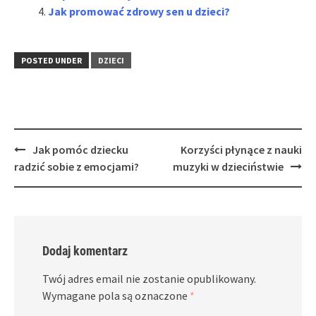
Jak promować zdrowy sen u dzieci?
POSTED UNDER
DZIECI
Post
Jak pomóc dziecku
Korzyści płynące z nauki
navigation
radzić sobie z emocjami?
muzyki w dzieciństwie
Dodaj komentarz
Twój adres email nie zostanie opublikowany.
Wymagane pola są oznaczone
*