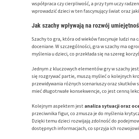
współpraca czy cierpliwość, a przy tym uczy radzen
wprowadzić dzieci w ten fascynujący świat oraz jak
Jak szachy wpływają na rozwój umiejętnośc
Szachy to gra, która od wieków fascynuje ludzi na c
doceniane. W szczególności, gra w szachy ma ogr
myślenia u dzieci, co przekłada się na szereg korzy
Jednym z kluczowych elementów gry w szachy jes
się rozgrywać partie, muszą myśleć o kolejnych kro
przewidywania różnych scenariuszy oraz skutków sw
mieć długotrwałe konsekwencje, co jest cenną lekcj
Kolejnym aspektem jest
analiza sytuacji oraz oc
przeciwnika figur, co zmusza je do myślenia krytyc
Dzięki temu dzieci rozwijają zdolność do podejmowa
dostępnych informacjach, co sprzyja ich rozwojow