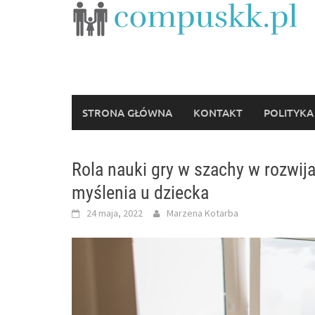
Skip
to
content
STRONA GŁÓWNA
KONTAKT
POLITYKA
Rola nauki gry w szachy w rozwij
myślenia u dziecka
24 maja, 2022
Marzena Kotarba