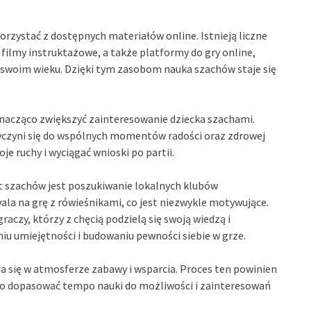
korzystać z dostępnych materiałów online. Istnieją liczne
 filmy instruktażowe, a także platformy do gry online,
w swoim wieku. Dzięki tym zasobom nauka szachów staje się
acząco zwiększyć zainteresowanie dziecka szachami.
yczyni się do wspólnych momentów radości oraz zdrowej
oje ruchy i wyciągać wnioski po partii.
 szachów jest poszukiwanie lokalnych klubów
la na grę z rówieśnikami, co jest niezwykle motywujące.
czy, którzy z chęcią podzielą się swoją wiedzą i
iu umiejętności i budowaniu pewności siebie w grze.
ła się w atmosferze zabawy i wsparcia. Proces ten powinien
to dopasować tempo nauki do możliwości i zainteresowań