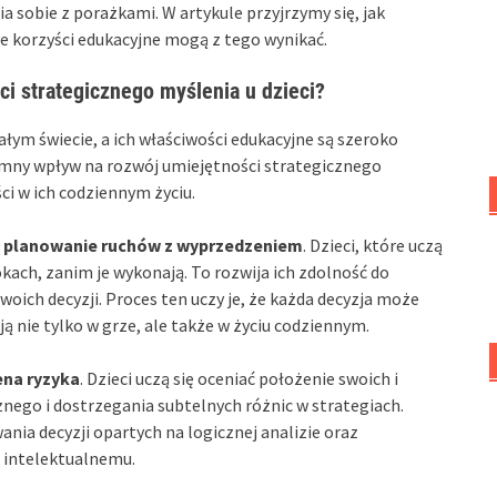
ia sobie z porażkami. W artykule przyjrzymy się, jak
ie korzyści edukacyjne mogą z tego wynikać.
i strategicznego myślenia u dzieci?
ałym świecie, a ich właściwości edukacyjne są szeroko
omny wpływ na rozwój umiejętności strategicznego
ści w ich codziennym życiu.
t
planowanie ruchów z wyprzedzeniem
. Dzieci, które uczą
kach, zanim je wykonają. To rozwija ich zdolność do
oich decyzji. Proces ten uczy je, że każda decyzja może
ą nie tylko w grze, ale także w życiu codziennym.
ena ryzyka
. Dzieci uczą się oceniać położenie swoich i
znego i dostrzegania subtelnych różnic w strategiach.
nia decyzji opartych na logicznej analizie oraz
i intelektualnemu.