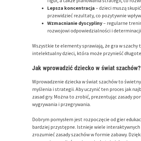
figur, a także planowania strategii, co ro
Lepsza koncentracja
– dzieci muszą skupić
przewidzieć rezultaty, co pozytywnie wpływa
Wzmacnianie dyscypliny
– regularne treni
rozwojowi odpowiedzialności i determinacji
Wszystkie te elementy sprawiają, że gra w szachy 
intelektualny dzieci, która może przynieść długote
Jak wprowadzić dziecko w świat szachów?
Wprowadzenie dziecka w świat szachów to świetny 
myślenia i strategii. Aby uczynić ten proces jak 
zasad gry. Można to zrobić, prezentując zasady por
wygrywania i przegrywania.
Dobrym pomysłem jest rozpoczęcie od gier edukacy
bardziej przystępne. Istnieje wiele interaktywnyc
zrozumieć zasady szachów w formie zabawy. Dzięki 