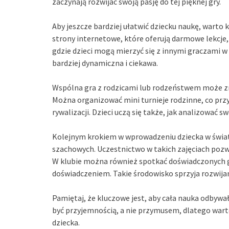
zaczynają rozwijać swoją pasję do tej pięknej gry.
Aby jeszcze bardziej ułatwić dziecku naukę, warto 
strony internetowe, które oferują darmowe lekcje,
gdzie dzieci mogą mierzyć się z innymi graczami 
bardziej dynamiczna i ciekawa.
Wspólna gra z rodzicami lub rodzeństwem może zn
Można organizować mini turnieje rodzinne, co prz
rywalizacji. Dzieci uczą się także, jak analizować sw
Kolejnym krokiem w wprowadzeniu dziecka w świat
szachowych. Uczestnictwo w takich zajęciach pozwa
W klubie można również spotkać doświadczonych gra
doświadczeniem. Takie środowisko sprzyja rozwijan
Pamiętaj, że kluczowe jest, aby cała nauka odbywa
być przyjemnością, a nie przymusem, dlatego war
dziecka.