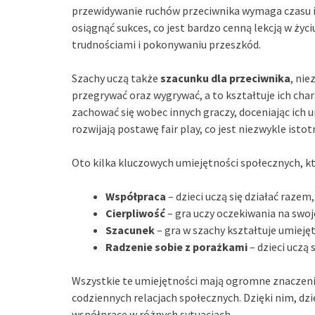
przewidywanie ruchów przeciwnika wymaga czasu i s
osiągnąć sukces, co jest bardzo cenną lekcją w życ
trudnościami i pokonywaniu przeszkód.
Szachy uczą także
szacunku dla przeciwnika
, nie
przegrywać oraz wygrywać, a to kształtuje ich chara
zachować się wobec innych graczy, doceniając ich 
rozwijają postawę fair play, co jest niezwykle istot
Oto kilka kluczowych umiejętności społecznych, któ
Współpraca
– dzieci uczą się działać razem
Cierpliwość
– gra uczy oczekiwania na swoj
Szacunek
– gra w szachy kształtuje umiejęt
Radzenie sobie z porażkami
– dzieci uczą s
Wszystkie te umiejętności mają ogromne znaczenie 
codziennych relacjach społecznych. Dzięki nim, dzi
współpracę w różnych sytuacjach.