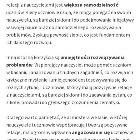
relacji z nauczycielami jest
większa samodzielność
uczniów. Kiedy uczniowie czują, że mogą polegać na swoim
nauczycielu, są bardziej skłonni do podejmowania inicjatywy
w swojej nauce oraz do samodzielnego rozwiązywania
problemów. Zyskują pewność siebie, co jest fundamentem
ich dalszego rozwoju.
Inną istotną korzyścią są
umiejętności rozwiązywania
problemów
. Wspierający nauczyciel może pomóc uczniom
w badaniu i analizowaniu trudnych zagadnień, co rozwija ich
krytyczne myślenie i umiejętność dostosowywania się do
różnych sytuacji. Uczniowie, którzy mają pozytywne relacje
z nauczycielami, są bardziej skłonni do zadawania pytań, co
z kolei prowadzi do głębszego zrozumienia tematyki.
Dlatego warto pamiętać, że atmosfera w klasie, w której
nauczyciele i uczniowie współpracują i tworzą pozytywne
relacje, ma ogromny wpływ na
angażowanie się
uczniów w
zajęcia. Dzięki temu uczniowie nie tylko uczą się lepiej, ale