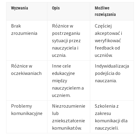
Wyzwania
Opis
Możliwe
rozwiązania
Brak
Różnice w
Częściej
zrozumienia
postrzeganiu
akceptować i
sytuacji przez
weryfikować
nauczyciela i
feedback od
ucznia.
uczniów.
Różnice w
Inne cele
Indywidualizacja
oczekiwaniach
edukacyjne
podejścia do
między
nauczania.
nauczycielem a
uczniem.
Problemy
Niezrozumienie
Szkolenia z
komunikacyjne
lub
zakresu
zniekształcenie
komunikacji dla
komunikatów.
nauczycieli.