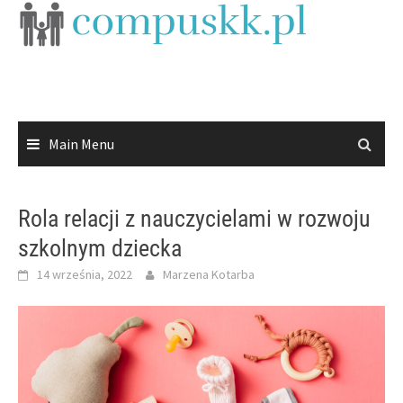
Skip
to
content
Main Menu
Rola relacji z nauczycielami w rozwoju
szkolnym dziecka
14 września, 2022
Marzena Kotarba