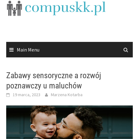
Skip
to
content
Main Menu
Zabawy sensoryczne a rozwój
poznawczy u maluchów
19 marca, 2023
Marzena Kotarba