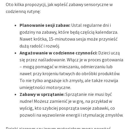
Oto kilka propozycji, jak wpleść zabawy sensoryczne w
codzienną rutynę:
Planowanie sesji zabaw:
Ustal regularne dni i
godziny na zabawy, które będą częścią kalendarza.
Nawet krótka, 15-minutowa sesja może przynieść
dużą radość i rozwój.
Angażowanie w codzienne czynności:
Dzieci uczą
się przez naśladowanie. Włącz je w proces gotowania
– mogą pomagać w mieszaniu, odmierzaniu lub
nawet przy krojeniu łatwych do obróbki produktów.
To nie tylko angażuje ich zmysły, ale także rozwija
umiejętności motoryczne.
Zabawy w sprzątanie:
Sprzątanie nie musi być
nudne! Możesz zamienić je w grę, na przykład w
wyścig, kto szybciej posprząta swoje zabawki, co
pozwoli na wyzwolenie energii i stymulację zmysłów.
Dzięki ziarnom czy innym materiałom mogą powstać