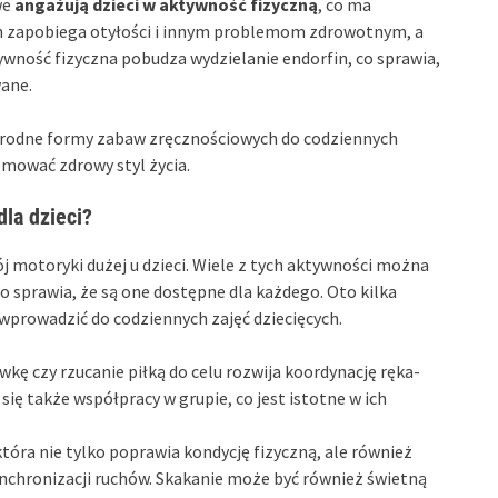
we
angażują dzieci w aktywność fizyczną
, co ma
ch zapobiega otyłości i innym problemom zdrowotnym, a
ność fizyczna pobudza wydzielanie endorfin, co sprawia,
wane.
rodne formy zabaw zręcznościowych do codziennych
omować zdrowy styl życia.
la dzieci?
 motoryki dużej u dzieci. Wiele z tych aktywności można
 sprawia, że są one dostępne dla każdego. Oto kilka
prowadzić do codziennych zajęć dziecięcych.
kę czy rzucanie piłką do celu rozwija koordynację ręka-
się także współpracy w grupie, co jest istotne w ich
tóra nie tylko poprawia kondycję fizyczną, ale również
chronizacji ruchów. Skakanie może być również świetną