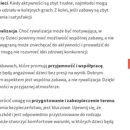
ieci
. Kiedy aktywności są zbyt trudne, najmłodsi mogą
 udziału w kolejnych grach. Z kolei, jeśli zabawy są zbyt
a i satysfakcji.
alizacja
. Choć rywalizacja może być motywująca, w
y. Dzieci powinny mieć możliwość wspólnej zabawy, a nie
a wygraną może zniechęcać do aktywności i prowadzić do
 mogą nie rozumieć idei zdrowej konkurencji.
 zabawach, które promują
przyjemność i współpracę
.
 będą angażować dzieci bez presji na wynik. Dobrym
 aspektem jest wspólna zabawa, a nie rywalizacja. Dzięki
ności w przyjaznej atmosferze.
wrócić uwagę na
przygotowanie i zabezpieczenie terenu
.
nia bezpieczeństwo, jest kluczowe. Upewnij się, że
szkód i jest odpowiednio przystosowane do rodzaju
może stworzyć komfortowe warunki, w których dzieci będą