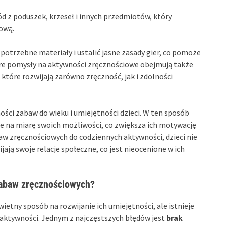
 z poduszek, krzeseł i innych przedmiotów, który
ową.
potrzebne materiały i ustalić jasne zasady gier, co pomoże
bre pomysły na aktywności zręcznościowe obejmują także
które rozwijają zarówno zręczność, jak i zdolności
ści zabaw do wieku i umiejętności dzieci. W ten sposób
ie na miarę swoich możliwości, co zwiększa ich motywację
aw zręcznościowych do codziennych aktywności, dzieci nie
jają swoje relacje społeczne, co jest nieocenione w ich
 zabaw zręcznościowych?
ietny sposób na rozwijanie ich umiejętności, ale istnieje
 aktywności. Jednym z najczęstszych błędów jest
brak