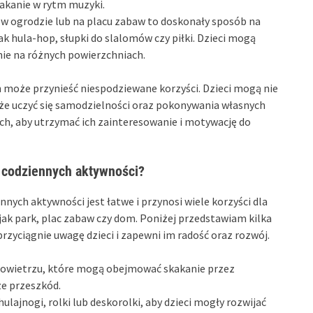
kakanie w rytm muzyki.
w ogrodzie lub na placu zabaw to doskonały sposób na
k hula-hop, słupki do slalomów czy piłki. Dzieci mogą
anie na różnych powierzchniach.
 może przynieść niespodziewane korzyści. Dzieci mogą nie
akże uczyć się samodzielności oraz pokonywania własnych
h, aby utrzymać ich zainteresowanie i motywację do
 codziennych aktywności?
nnych aktywności jest łatwe i przynosi wiele korzyści dla
 jak park, plac zabaw czy dom. Poniżej przedstawiam kilka
przyciągnie uwagę dzieci i zapewni im radość oraz rozwój.
 powietrzu, które mogą obejmować skakanie przez
ze przeszkód.
ulajnogi, rolki lub deskorolki, aby dzieci mogły rozwijać