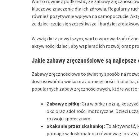
Warto również podkreślić, że zabawy zręcznościo
kluczowe znaczenie dla ich zdrowia. Regularny ru
również pozytywnie wpływa na samopoczucie. Aktyw
że dzieci czują się szczęśliwsze i bardziej zrelakso
W związku z powyższym, warto wprowadzać różno
aktywności dzieci, aby wspierać ich rozwój oraz pr
Jakie zabawy zręcznościowe są najlepsze d
Zabawy zręcznościowe to świetny sposób na rozwój
dostosować do wieku oraz umiejętności malucha, co
popularnych zabaw zręcznościowych, które warto w
Zabawy z piłką:
Gra w piłkę nożną, koszyków
oko oraz zdolności motoryczne. Dzieci uczą 
rozwoju społecznym.
Skakanie przez skakankę:
To aktywność, k
pomaga w doskonaleniu równowagi oraz syn