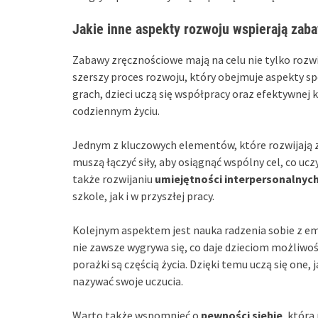
Jakie inne aspekty rozwoju wspierają zab
Zabawy zręcznościowe mają na celu nie tylko rozwi
szerszy proces rozwoju, który obejmuje aspekty sp
grach, dzieci uczą się współpracy oraz efektywnej 
codziennym życiu.
Jednym z kluczowych elementów, które rozwijają 
muszą łączyć siły, aby osiągnąć wspólny cel, co ucz
także rozwijaniu
umiejętności interpersonalnyc
szkole, jak i w przyszłej pracy.
Kolejnym aspektem jest nauka radzenia sobie z e
nie zawsze wygrywa się, co daje dzieciom możliwo
porażki są częścią życia. Dzięki temu uczą się on
nazywać swoje uczucia.
Warto także wspomnieć o
pewności siebie
, która