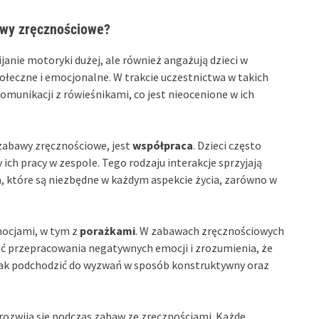
awy zręcznościowe?
janie motoryki dużej, ale również angażują dzieci w
ołeczne i emocjonalne. W trakcie uczestnictwa w takich
komunikacji z rówieśnikami, co jest nieocenione w ich
zabawy zręcznościowe, jest
współpraca
. Dzieci często
y ich pracy w zespole. Tego rodzaju interakcje sprzyjają
h
, które są niezbędne w każdym aspekcie życia, zarówno w
mocjami, w tym z
porażkami
. W zabawach zręcznościowych
ść przepracowania negatywnych emocji i zrozumienia, że
e, jak podchodzić do wyzwań w sposób konstruktywny oraz
 rozwija się podczas zabaw ze zręcznościami. Każde