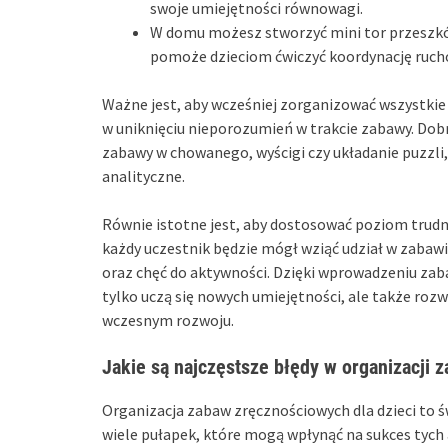
swoje umiejętności równowagi.
W domu możesz stworzyć mini tor przeszkód
pomoże dzieciom ćwiczyć koordynację ruch
Ważne jest, aby wcześniej zorganizować wszystkie 
w uniknięciu nieporozumień w trakcie zabawy. Do
zabawy w chowanego, wyścigi czy układanie puzzli, 
analityczne.
Równie istotne jest, aby dostosować poziom trudno
każdy uczestnik będzie mógł wziąć udział w zabaw
oraz chęć do aktywności. Dzięki wprowadzeniu zab
tylko uczą się nowych umiejętności, ale także rozwi
wczesnym rozwoju.
Jakie są najczęstsze błędy w organizacji
Organizacja zabaw zręcznościowych dla dzieci to św
wiele pułapek, które mogą wpłynąć na sukces tych