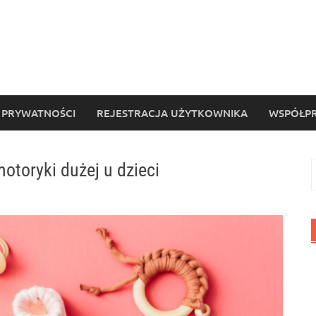
 PRYWATNOŚCI
REJESTRACJA UŻYTKOWNIKA
WSPÓŁPR
toryki dużej u dzieci
S