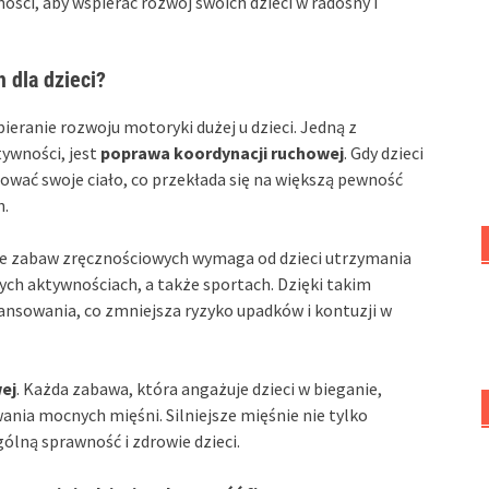
ci, aby wspierać rozwój swoich dzieci w radosny i
 dla dzieci?
eranie rozwoju motoryki dużej u dzieci. Jedną z
tywności, jest
poprawa koordynacji ruchowej
. Gdy dzieci
olować swoje ciało, co przekłada się na większą pewność
h.
le zabaw zręcznościowych wymaga od dzieci utrzymania
nnych aktywnościach, a także sportach. Dzięki takim
ansowania, co zmniejsza ryzyko upadków i kontuzji w
ej
. Każda zabawa, która angażuje dzieci w bieganie,
wania mocnych mięśni. Silniejsze mięśnie nie tylko
ólną sprawność i zdrowie dzieci.