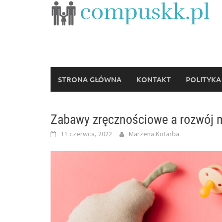
Skip
to
content
STRONA GŁÓWNA
KONTAKT
POLITYKA
Zabawy zręcznościowe a rozwój mo
11 czerwca, 2022
Marzena Kotarba