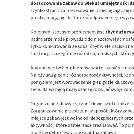
dostosowania zabaw do wieku i umiejętności dz
szybko stracić zainteresowanie, zniechęcając się do
proste, mogą nie dostarczać odpowiedniego wyzwani
Kolejnym istotnym problemem jest
zbyt duża ryw
nadmiarze może prowadzić do niezdrowej atmosfer
tylko konkurowania ze sobą. Zbyt wiele nacisku n
frustracji, szczególnie wśród najmłodszych, którzy
Aby uniknąć tych problemów, warto skupić się na
Należy uwzględnić różnorodność aktywności, które
pomysłem jest wprowadzenie gier, gdzie kluczowym
temu dzieci będą miały szansę rozwijać swoje zdol
Organizując zabawy zręcznościowe, warto także z
Zorganizowanie przestrzeni w sposób, który zapew
miejsce zabaw jest wolne od niebezpiecznych prze
aktywności, które zamierzasz zrealizować. To po
mogły w pełni cieszyć się wspólną zabawą.