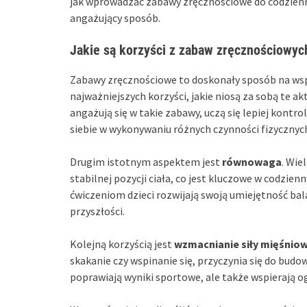
jak wprowadzać zabawy zręcznościowe do codziennoś
angażujący sposób.
Jakie są korzyści z zabaw zręcznościowych
Zabawy zręcznościowe to doskonały sposób na wspi
najważniejszych korzyści, jakie niosą za sobą te ak
angażują się w takie zabawy, uczą się lepiej kontr
siebie w wykonywaniu różnych czynności fizycznyc
Drugim istotnym aspektem jest
równowaga
. Wie
stabilnej pozycji ciała, co jest kluczowe w codzie
ćwiczeniom dzieci rozwijają swoją umiejętność bal
przyszłości.
Kolejną korzyścią jest
wzmacnianie siły mięśniow
skakanie czy wspinanie się, przyczynia się do budo
poprawiają wyniki sportowe, ale także wspierają og