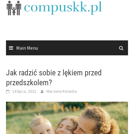
Skip
to
content
Main Menu
Jak radzić sobie z lękiem przed
przedszkolem?
14 lipca, 2022
Marzena Kotarba