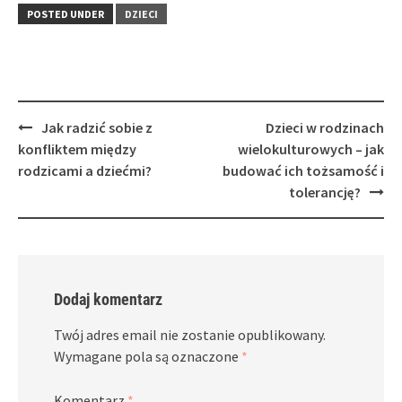
POSTED UNDER
DZIECI
Post
Jak radzić sobie z
Dzieci w rodzinach
navigation
konfliktem między
wielokulturowych – jak
rodzicami a dziećmi?
budować ich tożsamość i
tolerancję?
Dodaj komentarz
Twój adres email nie zostanie opublikowany.
Wymagane pola są oznaczone
*
Komentarz
*