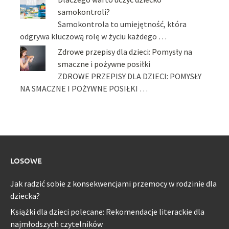
samokontroli?
Samokontrola to umiejętność, która
odgrywa kluczową rolę w życiu każdego …
Zdrowe przepisy dla dzieci: Pomysły na
smaczne i pożywne posiłki
ZDROWE PRZEPISY DLA DZIECI: POMYSŁY
NA SMACZNE I POŻYWNE POSIŁKI …
LOSOWE
Jak radzić sobie z konsekwencjami przemocy w rodzinie dla
dziecka?
Książki dla dzieci polecane: Rekomendacje literackie dla
najmłodszych czytelników