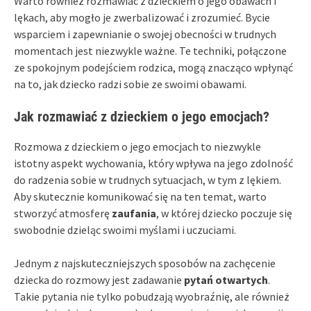
Warto również rozmawiać z dzieckiem o jego obawach i
lękach, aby mogło je zwerbalizować i zrozumieć. Bycie
wsparciem i zapewnianie o swojej obecności w trudnych
momentach jest niezwykle ważne. Te techniki, połączone
ze spokojnym podejściem rodzica, mogą znacząco wpłynąć
na to, jak dziecko radzi sobie ze swoimi obawami.
Jak rozmawiać z dzieckiem o jego emocjach?
Rozmowa z dzieckiem o jego emocjach to niezwykle
istotny aspekt wychowania, który wpływa na jego zdolność
do radzenia sobie w trudnych sytuacjach, w tym z lękiem.
Aby skutecznie komunikować się na ten temat, warto
stworzyć atmosferę
zaufania
, w której dziecko poczuje się
swobodnie dzieląc swoimi myślami i uczuciami.
Jednym z najskuteczniejszych sposobów na zachęcenie
dziecka do rozmowy jest zadawanie
pytań otwartych
.
Takie pytania nie tylko pobudzają wyobraźnię, ale również