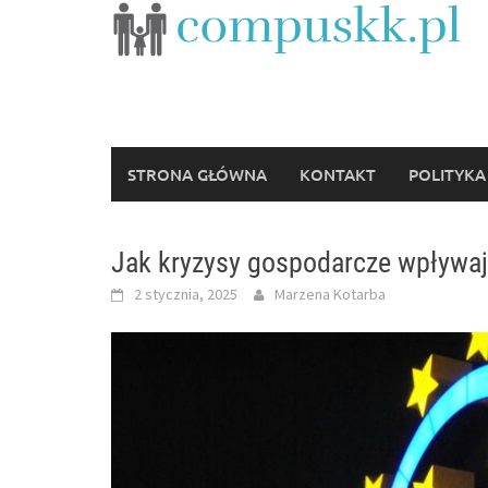
Skip
to
content
STRONA GŁÓWNA
KONTAKT
POLITYKA
Jak kryzysy gospodarcze wpływaj
2 stycznia, 2025
Marzena Kotarba