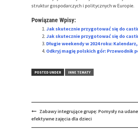
struktur gospodarczych i politycznych w Europie.
Powiązane Wpisy:
Jak skutecznie przygotować się do cast
Jak skutecznie przygotować się do casti
Długie weekendy w 2024 roku: Kalendarz, 
Odkryj magię polskich gór: Przewodnik po
POSTED UNDER
INNE TEMATY
Post
Zabawy integrujące grupę: Pomysły na udane 
navigation
efektywne zajęcia dla dzieci