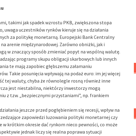
su
ami, takimi jak spadek wzrostu PKB, zwiększona stopa
, uwaga uczestników rynków kieruje się na działania
lnych za politykę monetarną. Europejski Bank Centralny
 na arenie międzynarodowej. Zarówno obniżki, jak i
gą w znaczący sposób zmieniać popyt na wspólną walutę.
adzając programy skupu obligacji skarbowych lub innych
łania te mają zapobiec głębszemu załamaniu
w. Takie posunięcia wpływają na podaż euro: im jej więcej
ć tej waluty, chyba że równolegle rosną również inne
rcza jest niestabilna, niektórzy inwestorzy mogą
u z tzw. „bezpiecznymi przystaniami”, np. frankiem
działania jeszcze przed pogłębieniem się recesji, wpływ na
zedzające zapowiedzi luzowania polityki monetarnej czy
e w krótkim okresie dać rynkom nieco pewności, co może
pektywie jednak liczy się realna poprawa sytuacji