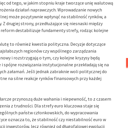
ęc od tego, w jakim stopniu kraje tworzące unię walutową
rożenia działań naprawczych. Wprowadzanie nowych
kalnej może pozytywnie wpłynąć na stabilność rynków, a
 drugiej strony, przedłużające się niesnaski między
 reform destabilizuje fundamenty strefy, rodząc kolejne
utę to również kwestia polityczna. Decyzje dotyczące
ajsłabszych regionów czy wspólnego zarządzania
nowy i rozstrzygają o tym, czy kolejne kryzysy będą
 i spójne rozwiązania instytucjonalne przekładają się na
h załamań. Jeśli jednak zabraknie woli politycznej do
ne na silne reakcje rynków finansowych przy każdej
odarcze przynoszą duże wahania i niepewność, to z czasem
enia z trudności. Dla strefy euro kluczowa staje się
czególnych państw członkowskich, do wypracowania
tyce oznacza to, że stabilność czy niestabilność euro w
kcji inwestorów, lecz również od długofalowej ewolucji