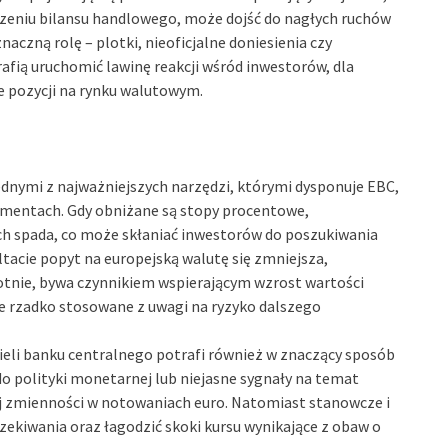
rszeniu bilansu handlowego, może dojść do nagłych ruchów
aczną rolę – plotki, nieoficjalne doniesienia czy
fią uruchomić lawinę reakcji wśród inwestorów, dla
e pozycji na rynku walutowym.
dnymi z najważniejszych narzędzi, którymi dysponuje EBC,
omentach. Gdy obniżane są stopy procentowe,
h spada, co może skłaniać inwestorów do poszukiwania
ltacie popyt na europejską walutę się zmniejsza,
rotnie, bywa czynnikiem wspierającym wzrost wartości
cie rzadko stosowane z uwagi na ryzyko dalszego
li banku centralnego potrafi również w znaczący sposób
 polityki monetarnej lub niejasne sygnały na temat
ej zmienności w notowaniach euro. Natomiast stanowcze i
ekiwania oraz łagodzić skoki kursu wynikające z obaw o