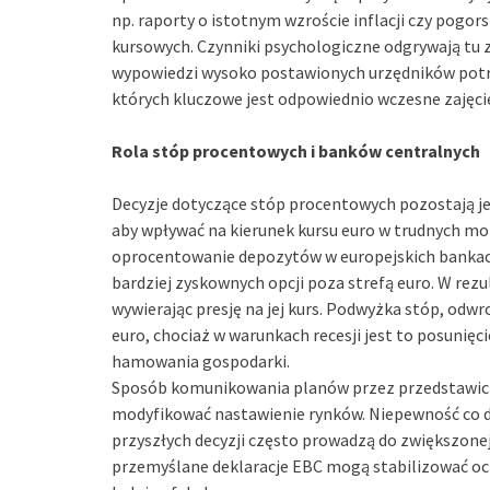
np. raporty o istotnym wzroście inflacji czy pogo
kursowych. Czynniki psychologiczne odgrywają tu zn
wypowiedzi wysoko postawionych urzędników potra
których kluczowe jest odpowiednio wczesne zajęci
Rola stóp procentowych i banków centralnych
Decyzje dotyczące stóp procentowych pozostają je
aby wpływać na kierunek kursu euro w trudnych m
oprocentowanie depozytów w europejskich bankac
bardziej zyskownych opcji poza strefą euro. W rezu
wywierając presję na jej kurs. Podwyżka stóp, odw
euro, chociaż w warunkach recesji jest to posunię
hamowania gospodarki.
Sposób komunikowania planów przez przedstawicie
modyfikować nastawienie rynków. Niepewność co do
przyszłych decyzji często prowadzą do zwiększon
przemyślane deklaracje EBC mogą stabilizować ocz