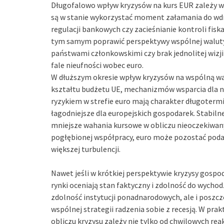
Długofalowo wpływ kryzysów na kurs EUR zależy wi
są w stanie wykorzystać moment załamania do wd
regulacji bankowych czy zacieśnianie kontroli fis
tym samym poprawić perspektywy wspólnej waluty. Z
państwami członkowskimi czy brak jednolitej wizji
fale nieufności wobec euro.
W dłuższym okresie wpływ kryzysów na wspólną wal
kształtu budżetu UE, mechanizmów wsparcia dla n
ryzykiem w strefie euro mają charakter długotermi
łagodniejsze dla europejskich gospodarek. Stabilne
mniejsze wahania kursowe w obliczu nieoczekiwanyc
pogłębionej współpracy, euro może pozostać podat
większej turbulencji.
Nawet jeśli w krótkiej perspektywie kryzysy gosp
rynki oceniają stan faktyczny i zdolność do wychodz
zdolność instytucji ponadnarodowych, ale i posz
wspólnej strategii radzenia sobie z recesją. W prak
obliczu kryzysu zależy nie tylko od chwilowych rea