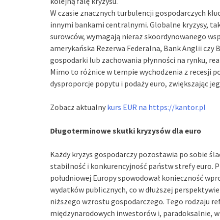
kolejną falę kryzysu.
W czasie znacznych turbulencji gospodarczych klu
innymi bankami centralnymi. Globalne kryzysy, tak
surowców, wymagają nieraz skoordynowanego wspa
amerykańska Rezerwa Federalna, Bank Anglii czy 
gospodarki lub zachowania płynności na rynku, rea
Mimo to różnice w tempie wychodzenia z recesji 
dysproporcje popytu i podaży euro, zwiększając j
Zobacz aktualny
kurs EUR na https://kantor.pl
Długoterminowe skutki kryzysów dla euro
Każdy kryzys gospodarczy pozostawia po sobie śla
stabilność i konkurencyjność państw strefy euro. 
południowej Europy spowodował konieczność wprow
wydatków publicznych, co w dłuższej perspektywie 
niższego wzrostu gospodarczego. Tego rodzaju ref
międzynarodowych inwestorów i, paradoksalnie, w