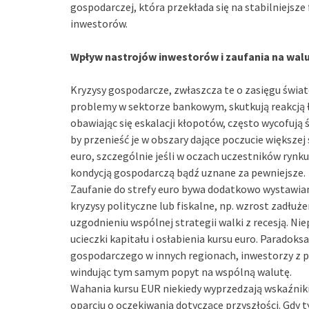
gospodarczej, która przekłada się na stabilniejs
inwestorów.
Wpływ nastrojów inwestorów i zaufania na wal
Kryzysy gospodarcze, zwłaszcza te o zasięgu świa
problemy w sektorze bankowym, skutkują reakcją 
obawiając się eskalacji kłopotów, często wycofują
by przenieść je w obszary dające poczucie większej
euro, szczególnie jeśli w oczach uczestników rynku
kondycją gospodarczą bądź uznane za pewniejsze.
Zaufanie do strefy euro bywa dodatkowo wystawian
kryzysy polityczne lub fiskalne, np. wzrost zadłuż
uzgodnieniu wspólnej strategii walki z recesją. N
ucieczki kapitału i osłabienia kursu euro. Paradok
gospodarczego w innych regionach, inwestorzy z p
windując tym samym popyt na wspólną walutę.
Wahania kursu EUR niekiedy wyprzedzają wskaźnik
oparciu o oczekiwania dotyczące przyszłości. Gdy t