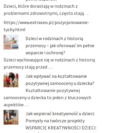
Dzieci, które dorastają w rodzinach z
problemami zdrowotnymi, często stają …
https://www.extraseo.pl/pozycjonowanie-
tychy.html
Dzieci w rodzinach z historią
przemocy – jak oferować im pełne
wsparcie i ochronę?
Dzieci wychowujące się w rodzinach z historią
przemocy stają przed …
Jak wpływać na kształtowanie
pozytywnej samooceny u dziecka?
Kształtowanie pozytywnej
samooceny u dziecka to jeden z kluczowych
aspektów …
Jak wspierać kreatywność u dzieci:
Pomysły na twórcze projekty
WSPARCIE KREATYWNOŚCI DZIECI: