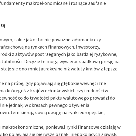
ze fundamenty makroekonomiczne i rosnące zaufanie
utę
towym, takie jak ostatnie poważne załamania czy
łańcuchową na rynkach finansowych. Inwestorzy,
 środki z aktywów postrzeganych jako bardziej ryzykowne,
 stabilności. Decyzje te mogą wywierać spadkową presję na
 staje się ono mniej atrakcyjne niż waluty krajów z lepszą
e na próbę, gdy pojawiają się głębokie wewnętrzne
enia któregoś z krajów członkowskich czy trudności w
iepewność co do trwałości paktu walutowego prowadzi do
salnie jednak, w okresach pewnego ożywienia
owrotem kierują swoją uwagę na rynki europejskie,
i makroekonomiczne, ponieważ rynki finansowe działają w
ylko pojawiają się pierwsze oznaki niepokojących zjawisk,