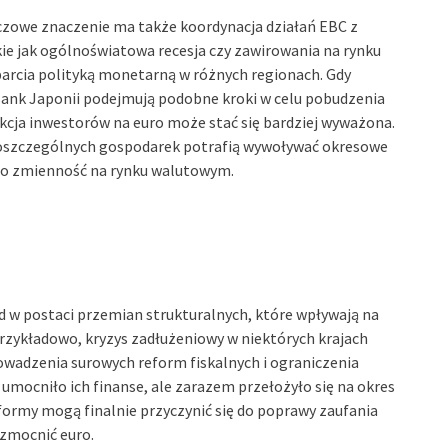
czowe znaczenie ma także koordynacja działań EBC z
ie jak ogólnoświatowa recesja czy zawirowania na rynku
rcia polityką monetarną w różnych regionach. Gdy
Bank Japonii podejmują podobne kroki w celu pobudzenia
kcja inwestorów na euro może stać się bardziej wyważona.
poszczególnych gospodarek potrafią wywoływać okresowe
ego zmienność na rynku walutowym.
d w postaci przemian strukturalnych, które wpływają na
Przykładowo, kryzys zadłużeniowy w niektórych krajach
adzenia surowych reform fiskalnych i ograniczenia
umocniło ich finanse, ale zarazem przełożyło się na okres
ormy mogą finalnie przyczynić się do poprawy zaufania
zmocnić euro.