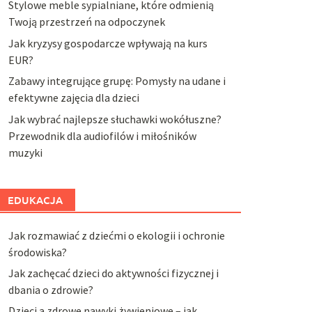
Stylowe meble sypialniane, które odmienią
Twoją przestrzeń na odpoczynek
Jak kryzysy gospodarcze wpływają na kurs
EUR?
Zabawy integrujące grupę: Pomysły na udane i
efektywne zajęcia dla dzieci
Jak wybrać najlepsze słuchawki wokółuszne?
Przewodnik dla audiofilów i miłośników
muzyki
EDUKACJA
Jak rozmawiać z dziećmi o ekologii i ochronie
środowiska?
Jak zachęcać dzieci do aktywności fizycznej i
dbania o zdrowie?
Dzieci a zdrowe nawyki żywieniowe – jak