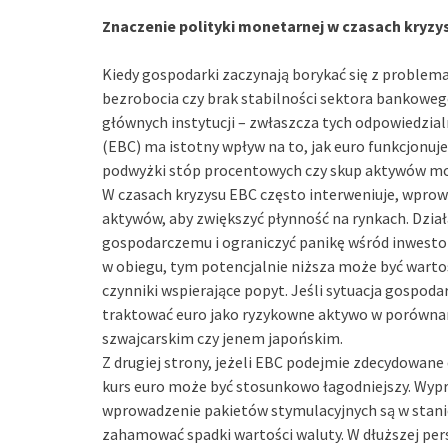
Znaczenie polityki monetarnej w czasach kryzy
Kiedy gospodarki zaczynają borykać się z problem
bezrobocia czy brak stabilności sektora bankowego
głównych instytucji – zwłaszcza tych odpowiedzia
(EBC) ma istotny wpływ na to, jak euro funkcjonuje
podwyżki stóp procentowych czy skup aktywów mo
W czasach kryzysu EBC często interweniuje, wprow
aktywów, aby zwiększyć płynność na rynkach. Dzia
gospodarczemu i ograniczyć panikę wśród inwestoró
w obiegu, tym potencjalnie niższa może być wartoś
czynniki wspierające popyt. Jeśli sytuacja gospoda
traktować euro jako ryzykowne aktywo w porównani
szwajcarskim czy jenem japońskim.
Z drugiej strony, jeżeli EBC podejmie zdecydowane 
kurs euro może być stosunkowo łagodniejszy. Wypr
wprowadzenie pakietów stymulacyjnych są w stani
zahamować spadki wartości waluty. W dłuższej pers