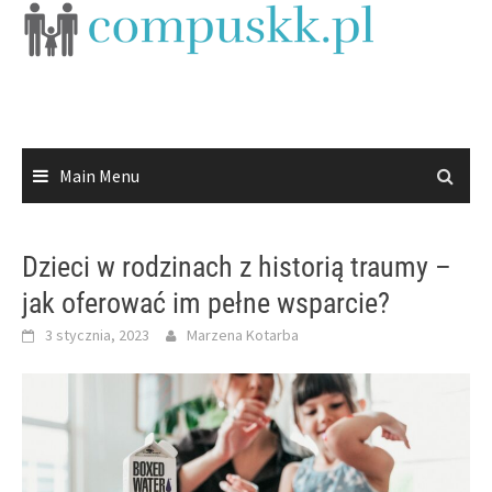
Skip
to
content
Main Menu
Dzieci w rodzinach z historią traumy –
jak oferować im pełne wsparcie?
3 stycznia, 2023
Marzena Kotarba