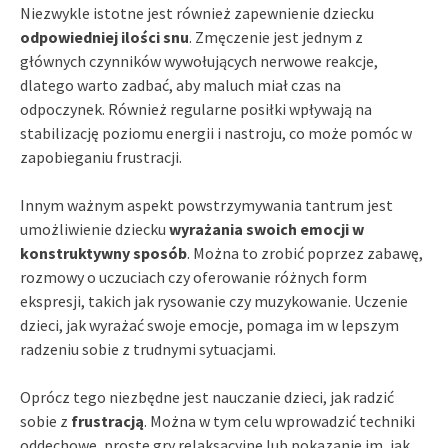
Niezwykle istotne jest również zapewnienie dziecku
odpowiedniej ilości snu
. Zmęczenie jest jednym z
głównych czynników wywołujących nerwowe reakcje,
dlatego warto zadbać, aby maluch miał czas na
odpoczynek. Również regularne posiłki wpływają na
stabilizację poziomu energii i nastroju, co może pomóc w
zapobieganiu frustracji.
Innym ważnym aspekt powstrzymywania tantrum jest
umożliwienie dziecku
wyrażania swoich emocji w
konstruktywny sposób
. Można to zrobić poprzez zabawę,
rozmowy o uczuciach czy oferowanie różnych form
ekspresji, takich jak rysowanie czy muzykowanie. Uczenie
dzieci, jak wyrażać swoje emocje, pomaga im w lepszym
radzeniu sobie z trudnymi sytuacjami.
Oprócz tego niezbędne jest nauczanie dzieci, jak radzić
sobie z
frustracją
. Można w tym celu wprowadzić techniki
oddechowe, proste gry relaksacyjne lub pokazanie im, jak