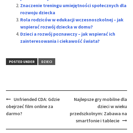
Znaczenie treningu umiejętności społecznych dla
rozwoju dziecka
Rola rodziców w edukacji wczesnoszkolnej – jak
wspierać rozwój dziecka w domu?
Dzieci a rozwój poznawczy – jak wspierać ich
zainteresowania i ciekawość świata?
POSTED UNDER
DZIECI
Post
Unfriended CDA: Gdzie
Najlepsze gry mobilne dla
navigation
obejrzeć film online za
dzieci w wieku
darmo?
przedszkolnym: Zabawa na
smartfonie i tablecie