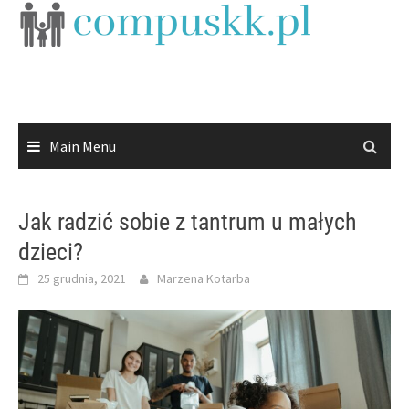
Skip
to
content
Main Menu
Jak radzić sobie z tantrum u małych
dzieci?
25 grudnia, 2021
Marzena Kotarba