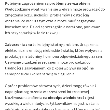
Kolejnym zagrożeniem są
problemy ze wzrokiem
.
Wielogodzinne wpatrywanie się w ekran może prowadzić do
zmęczenia oczu, suchości i problemów z ostrością
widzenia, co w dłuższym czasie może mieć negatywne
konsekwencje. Dzieci są szczególnie narażone, ponieważ
ich oczy są wciąż w fazie rozwoju.
Zaburzenia snu
to kolejny istotny problem. Urządzenia
elektroniczne emitują niebieskie światło, które wpływa na
produkcję melatoniny, hormonu odpowiedzialnego za sen.
Używanie urządzeń przed snem może prowadzić do
trudności z zasypianiem, co z kolei wpływa na ogólne
samopoczucie i koncentrację w ciągu dnia.
Oprócz problemów zdrowotnych, dzieci mogą również
napotykać zagrożenia w przestrzeni internetowej.
Możliwość natrafienia na
nieodpowiednie treści
jest
wysokie, a wielu młodych użytkowników nie jest w stanie
odróżnić, które materiały są stosowne, a które mogą być