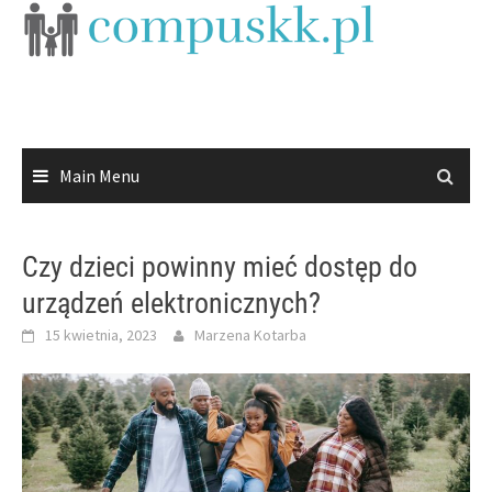
Skip
to
content
Main Menu
Czy dzieci powinny mieć dostęp do
urządzeń elektronicznych?
15 kwietnia, 2023
Marzena Kotarba