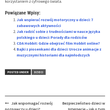
korzystaniem z cyfrowego świata.
Powiązane Wpisy:
Jak wspierać rozwój motoryczny u dzieci: 7
zabawowych aktywności
Jak radzić sobie z trudnościami w nauce języka
polskiego u dzieci: Porady dla rodziców
CDA Hobbit: Gdzie obejrzeć film Hobbit online?
Bajki z piosenkami dla dzieci: Urocze animacje z
muzycznymi historiami dla najmłodszych
POSTED UNDER
DZIECI
Post
Jak wspomagać rozwój
Bezpieczeństwo dzieci w
navigation
poznawczy u dzieci?
Internecie – jak o tym