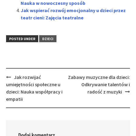
Nauka w nowoczesny sposób
Jak wspierać rozwój emocjonalny u dzieci przez
teatr cieni: Zajęcia teatralne
POSTED UNDER
DZIECI
Post
Jak rozwijać
Zabawy muzyczne dla dzieci:
navigation
umiejętności społeczne u
Odkrywanie talentów i
dzieci: Nauka współpracy i
radość z muzyki
empatii
Dodaj komentarz