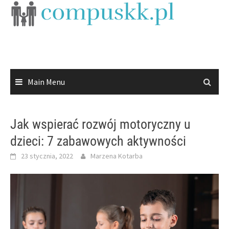
Skip
to
content
Main Menu
Jak wspierać rozwój motoryczny u
dzieci: 7 zabawowych aktywności
23 stycznia, 2022
Marzena Kotarba