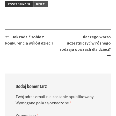
POSTED UNDER
DZIECI
Post
Jak radzić sobie z
Dlaczego warto
navigation
konkurencją wśród dzieci?
uczestniczyć w różnego
rodzaju obozach dla dzieci?
Dodaj komentarz
Twój adres email nie zostanie opublikowany.
Wymagane pola są oznaczone
*
Komentarz
*