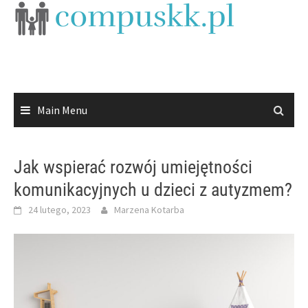
Skip
to
content
Main Menu
Jak wspierać rozwój umiejętności
komunikacyjnych u dzieci z autyzmem?
24 lutego, 2023
Marzena Kotarba