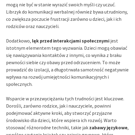
mogą nie być w stanie wyrazić swoich myśli czy uczuć.
Librzyk do komunikacji werbalnej również bywa utrudniony,
co zwiększa poczucie frustracji zarówno u dzieci, jak i ich
rodziców oraz nauczycieli.
Dodatkowo,
lęk przed interakcjami społecznymi
jest
istotnym elementem tego wyzwania. Dzieci mogą obawiać
się nawiązywania kontaktów z innymi, co wynika z braku
pewności siebie czy obawy przed odrzuceniem. To może
prowadzić do izolacji, a długotrwała samotność negatywnie
wpływa na rozwój umiejętności komunikacyjnych i
społecznych.
Wsparcie w przezwyciężaniu tych trudności jest kluczowe.
Dorośli, zarówno rodzice, jak i nauczyciele, powinni
podejmować aktywne kroki, aby stworzyć przyjazne
środowisko dla dzieci, które wspiera ich rozwój. Warto
stosować różnorodne techniki, takie jak
zabawy językowe
,
wspólne czytanie książek czy zajęcia grupowe, które