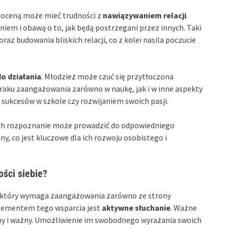
mooceną może mieć trudności z
nawiązywaniem relacji
.
iem i obawą o to, jak będą postrzegani przez innych. Taki
az budowania bliskich relacji, co z kolei nasila poczucie
o działania
. Młodzież może czuć się przytłoczona
 braku zaangażowania zarówno w naukę, jak i w inne aspekty
 sukcesów w szkole czy rozwijaniem swoich pasji.
ich rozpoznanie może prowadzić do odpowiedniego
, co jest kluczowe dla ich rozwoju osobistego i
ści siebie?
, który wymaga zaangażowania zarówno ze strony
elementem tego wsparcia jest
aktywne słuchanie
. Ważne
yszany i ważny. Umożliwienie im swobodnego wyrażania swoich