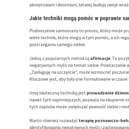
akceptowani i doceniani, łatwiej budują swoje wraże
Jakie techniki mogą pomóc w poprawie s
Podnoszenie samooceny to proces, który może przyn
wiele technik, które mogą w tym pomóc, a ich re
postrzeganiu samego siebie.
Jedną z popularnych metod są
afirmacje
. To pozy
negatywnych myśli na temat siebie. Powtarzanie a
„Zasługuję na szczęście”, może wzmocnić poczucie 
Kluczowe jest, aby były one formułowane w czasie
Inną skuteczną techniką jest
prowadzenie dzienn
nawet tych najmniejszych, pozwala na skupienie s
tych zapisów może zwiększać pewność siebie i mot
Warto również rozważyć
terapię poznawczo-beh
identyfikowaniu negatywnych myśli i zastępowani