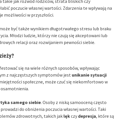
 takie jak rozwód rodziców, strata bliskich czy
bić poczucie własnej wartości. Zdarzenia te wpływają na
je możliwości w przyszłości.
oże być także wynikiem długotrwałego stresu lub braku
a. Młodzi ludzie, którzy nie czują się akceptowani lub
owych relacji oraz rozwijaniem pewności siebie.
zieży?
estować się na wiele różnych sposobów, wpływając
dnym z najczęstszych symptomów jest
unikanie sytuacji
 umiejętności społeczne, może czuć się niekomfortowo w
i osamotnienia.
ytyka samego siebie
. Osoby z niską samooceną często
o prowadzi do obniżenia poczucia własnej wartości. Taki
blemów zdrowotnych, takich jak
lęk
czy
depresja
, które są