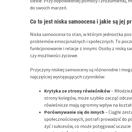
siebie. Przy odpowiedniej pomocy i zrozumieniu, m
do swoich marzeń.
Co to jest niska samoocena i jakie są jej p
Niska samoocena to stan, w którym jednostka post
problemów emocjonalnych i społecznych. To poczu
funkcjonowanie i relacje z innymi. Osoby z niską
czy możliwości życiowe.
Przyczyny niskiej samooceny są różnorodne i mogą 
najczęściej występujących czynników:
Krytyka ze strony rówieśników
– Młodzież
strony kolegów, może szybko zacząć odczuwa
rówieśnicze mają ogromny wpływ na kształ
Porównywanie się do innych
– Ciągłe zest
społecznościowych, potrafi prowadzić do po
żyć i sukcesów, co może potęgować uczucie 