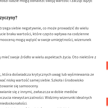
łodzi ludzie mogą odnaleźć swoją wartość i zacząć dążyć
rzyczyny?
rzega siebie negatywnie, co może prowadzić do wielu
cie braku wartości, które często wpływa na codzienne
 samooceną mogą wątpić w swoje umiejętności, wizerunek
mieć swoje źródło w wielu aspektach życia. Oto niektóre z
, która doświadcza krytycznych uwag lub wyśmiewania ze
ć niską wartość samej siebie. Szkoła i środowisko
towanie się samooceny.
awianie się z innymi, zwłaszcza w dobie mediów
czucia niewystarczalności. Widzimy wizerunki idealnych
niedoskonałości.