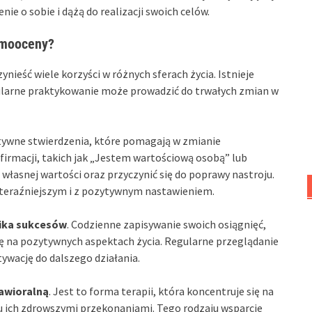
nie o sobie i dążą do realizacji swoich celów.
amooceny?
ieść wiele korzyści w różnych sferach życia. Istnieje
gularne praktykowanie może prowadzić do trwałych zmian w
tywne stwierdzenia, które pomagają w zmianie
firmacji, takich jak „Jestem wartościową osobą” lub
własnej wartości oraz przyczynić się do poprawy nastroju.
 teraźniejszym i z pozytywnym nastawieniem.
ika sukcesów
. Codzienne zapisywanie swoich osiągnięć,
ię na pozytywnych aspektach życia. Regularne przeglądanie
ywację do dalszego działania.
awioralną
. Jest to forma terapii, która koncentruje się na
u ich zdrowszymi przekonaniami. Tego rodzaju wsparcie