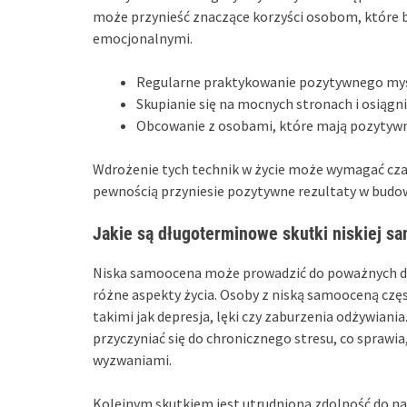
może przynieść znaczące korzyści osobom, które 
emocjonalnymi.
Regularne praktykowanie pozytywnego myś
Skupianie się na mocnych stronach i osiągn
Obcowanie z osobami, które mają pozytyw
Wdrożenie tych technik w życie może wymagać czas
pewnością przyniesie pozytywne rezultaty w budo
Jakie są długoterminowe skutki niskiej s
Niska samoocena może prowadzić do poważnych d
różne aspekty życia. Osoby z niską samooceną cz
takimi jak depresja, lęki czy zaburzenia odżywiani
przyczyniać się do chronicznego stresu, co sprawi
wyzwaniami.
Kolejnym skutkiem jest utrudniona zdolność do na