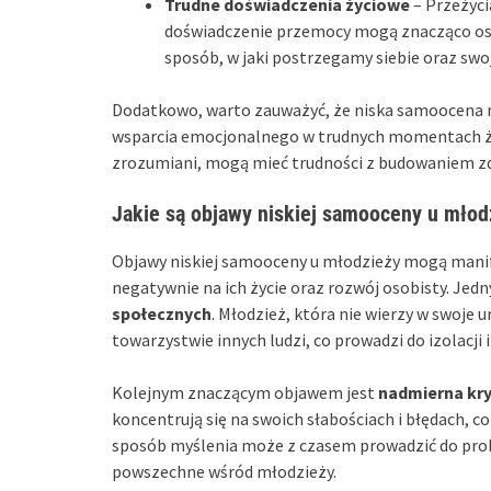
Trudne doświadczenia życiowe
– Przeżycia
doświadczenie przemocy mogą znacząco osła
sposób, w jaki postrzegamy siebie oraz swo
Dodatkowo, warto zauważyć, że niska samoocena m
wsparcia emocjonalnego w trudnych momentach życi
zrozumiani, mogą mieć trudności z budowaniem zdr
Jakie są objawy niskiej samooceny u młod
Objawy niskiej samooceny u młodzieży mogą manif
negatywnie na ich życie oraz rozwój osobisty. Je
społecznych
. Młodzież, która nie wierzy w swoje
towarzystwie innych ludzi, co prowadzi do izolacji 
Kolejnym znaczącym objawem jest
nadmierna kr
koncentrują się na swoich słabościach i błędach, c
sposób myślenia może z czasem prowadzić do pro
powszechne wśród młodzieży.