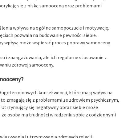
borykają się z niską samooceną oraz problemami
lenia wpływa na ogólne samopoczucie i motywację.
ięciach pozwala na budowanie pewności siebie.
ny wpływ, może wspierać proces poprawy samooceny.
u i zaangażowania, ale ich regularne stosowanie z
waniu zdrowej samooceny.
amooceny?
ługoterminowych konsekwencji, które mają wpływ na
ęsto zmagają się z problemami ze zdrowiem psychicznym,
a. Utrzymujący się negatywny obraz siebie może
a, że osoba ma trudności w radzeniu sobie z codziennymi
wiązywania i utrzymywania zdrowych relacji