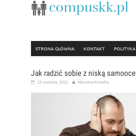
Skip
to
content
STRONA GŁÓWNA
KONTAKT
POLITYKA
Jak radzić sobie z niską samooc
23 sierpnia, 2022
Marzena Kotarba