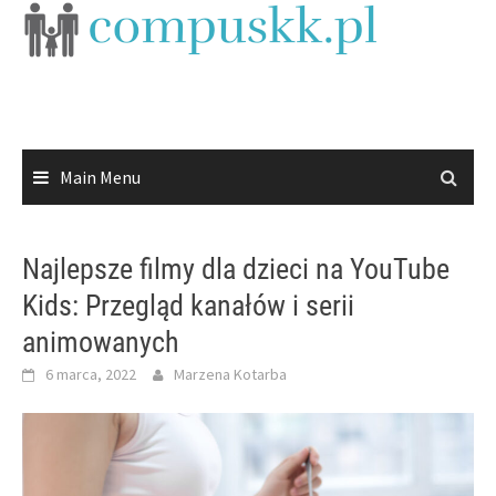
Skip
to
content
Main Menu
Najlepsze filmy dla dzieci na YouTube
Kids: Przegląd kanałów i serii
animowanych
6 marca, 2022
Marzena Kotarba