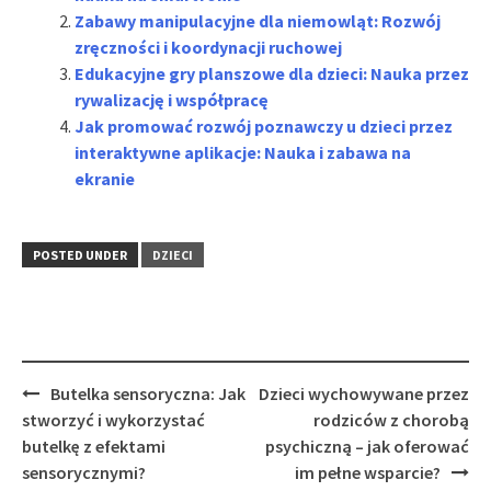
Zabawy manipulacyjne dla niemowląt: Rozwój
zręczności i koordynacji ruchowej
Edukacyjne gry planszowe dla dzieci: Nauka przez
rywalizację i współpracę
Jak promować rozwój poznawczy u dzieci przez
interaktywne aplikacje: Nauka i zabawa na
ekranie
POSTED UNDER
DZIECI
Post
Butelka sensoryczna: Jak
Dzieci wychowywane przez
navigation
stworzyć i wykorzystać
rodziców z chorobą
butelkę z efektami
psychiczną – jak oferować
sensorycznymi?
im pełne wsparcie?