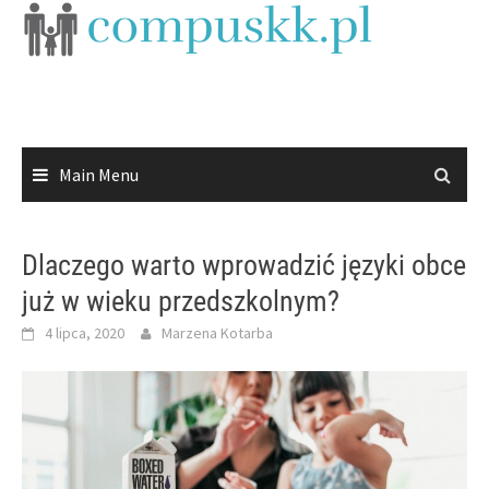
Skip
to
content
Main Menu
Dlaczego warto wprowadzić języki obce
już w wieku przedszkolnym?
4 lipca, 2020
Marzena Kotarba