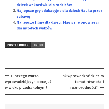
dzieci: Wskazówki dla rodziców
Najlepsze gry edukacyjne dla dzieci: Nauka przez
zabawę
Najlepsze filmy dla dzieci: Magiczne opowieści
dla młodych widzów
POSTED UNDER
DZIECI
Post
Dlaczego warto
Jak wprowadzać dzieci w
navigation
wprowadzić języki obce już
temat równości i
w wieku przedszkolnym?
różnorodności?