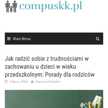
Skip
to
content
Main Menu
Jak radzić sobie z trudnościami w
zachowaniu u dzieci w wieku
przedszkolnym: Porady dla rodziców
5 lipca, 2020
Marzena Kotarba