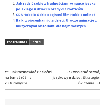
Jak radzić sobie z trudnościami w nauce języka
polskiego u dzieci: Porady dla rodziców
CDA Hobbit: Gdzie obejrzeć film Hobbit online?
Bajki z piosenkami dla dzieci: Urocze animacje z
muzycznymi historiami dla najmłodszych
POSTED UNDER
DZIECI
Post
Jak rozmawiać z dziećmi
Jak wspierać rozwój
navigation
na temat różnic
językowy u dzieci: Strategie i
kulturowych?
ćwiczenia