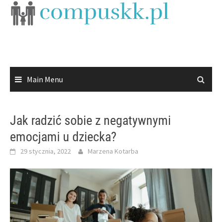
Skip
to
content
Main Menu
Jak radzić sobie z negatywnymi
emocjami u dziecka?
29 stycznia, 2022
Marzena Kotarba