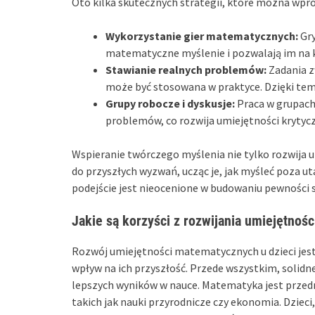
Oto kilka skutecznych strategii, które można wpr
Wykorzystanie gier matematycznych:
Gry
matematyczne myślenie i pozwalają im na
Stawianie realnych problemów:
Zadania z
może być stosowana w praktyce. Dzięki temu
Grupy robocze i dyskusje:
Praca w grupach
problemów, co rozwija umiejętności krytyc
Wspieranie twórczego myślenia nie tylko rozwija 
do przyszłych wyzwań, ucząc je, jak myśleć poza u
podejście jest nieocenione w budowaniu pewności s
Jakie są korzyści z rozwijania umiejętnoś
Rozwój umiejętności matematycznych u dzieci jest 
wpływ na ich przyszłość. Przede wszystkim, soli
lepszych wyników w nauce. Matematyka jest przed
takich jak nauki przyrodnicze czy ekonomia. Dzieci