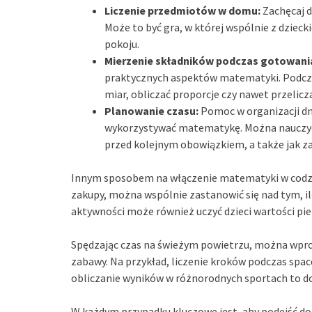
Liczenie przedmiotów w domu:
Zachęcaj d
Może to być gra, w której wspólnie z dziecki
pokoju.
Mierzenie składników podczas gotowani
praktycznych aspektów matematyki. Podcz
miar, obliczać proporcje czy nawet przelicza
Planowanie czasu:
Pomoc w organizacji dn
wykorzystywać matematykę. Można nauczyć dz
przed kolejnym obowiązkiem, a także jak z
Innym sposobem na włączenie matematyki w codzien
zakupy, można wspólnie zastanowić się nad tym, ile
aktywności może również uczyć dzieci wartości pi
Spędzając czas na świeżym powietrzu, można wpr
zabawy. Na przykład, liczenie kroków podczas spac
obliczanie wyników w różnorodnych sportach to 
W każdym przypadku kluczowe jest, aby podejść d