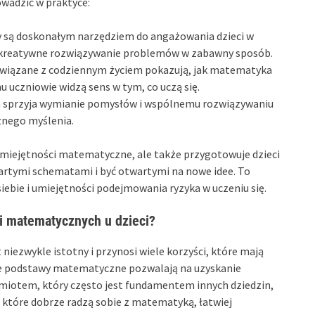
owadzić w praktyce:
 są doskonałym narzędziem do angażowania dzieci w
 kreatywne rozwiązywanie problemów w zabawny sposób.
wiązane z codziennym życiem pokazują, jak matematyka
 uczniowie widzą sens w tym, co uczą się.
 sprzyja wymianie pomysłów i wspólnemu rozwiązywaniu
znego myślenia.
umiejętności matematyczne, ale także przygotowuje dzieci
tartymi schematami i być otwartymi na nowe idee. To
iebie i umiejętności podejmowania ryzyka w uczeniu się.
ci matematycznych u dzieci?
niezwykle istotny i przynosi wiele korzyści, które mają
dne podstawy matematyczne pozwalają na uzyskanie
miotem, który często jest fundamentem innych dziedzin,
, które dobrze radzą sobie z matematyką, łatwiej