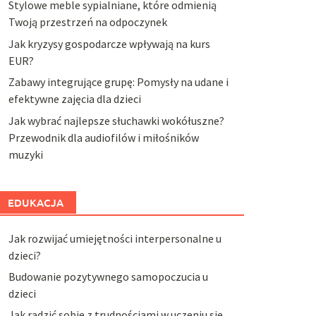
Stylowe meble sypialniane, które odmienią
Twoją przestrzeń na odpoczynek
Jak kryzysy gospodarcze wpływają na kurs
EUR?
Zabawy integrujące grupę: Pomysły na udane i
efektywne zajęcia dla dzieci
Jak wybrać najlepsze słuchawki wokółuszne?
Przewodnik dla audiofilów i miłośników
muzyki
EDUKACJA
Jak rozwijać umiejętności interpersonalne u
dzieci?
Budowanie pozytywnego samopoczucia u
dzieci
Jak radzić sobie z trudnościami w uczeniu się