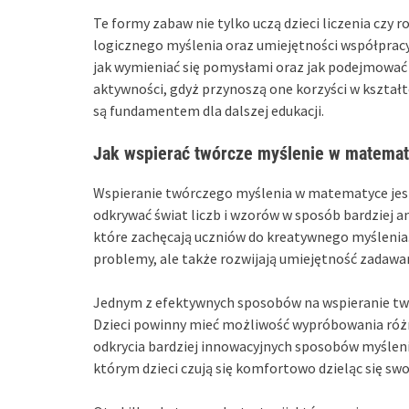
Te formy zabaw nie tylko uczą dzieci liczenia czy
logicznego myślenia oraz umiejętności współpracy.
jak wymieniać się pomysłami oraz jak podejmować 
aktywności, gdyż przynoszą one korzyści w kszta
są fundamentem dla dalszej edukacji.
Jak wspierać twórcze myślenie w matema
Wspieranie twórczego myślenia w matematyce je
odkrywać świat liczb i wzorów w sposób bardziej a
które zachęcają uczniów do kreatywnego myślenia. 
problemy, ale także rozwijają umiejętność zadawa
Jednym z efektywnych sposobów na wspieranie tw
Dzieci powinny mieć możliwość wypróbowania róż
odkrycia bardziej innowacyjnych sposobów myśleni
którym dzieci czują się komfortowo dzieląc się sw