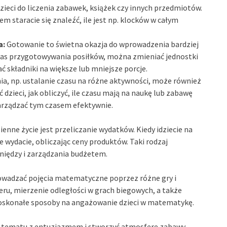
zieci do liczenia zabawek, książek czy innych przedmiotów.
em staracie się znaleźć, ile jest np. klocków w całym
a:
Gotowanie to świetna okazja do wprowadzenia bardziej
as przygotowywania posiłków, można zmieniać jednostki
ć składniki na większe lub mniejsze porcje.
ia, np. ustalanie czasu na różne aktywności, może również
ieci, jak obliczyć, ile czasu mają na naukę lub zabawę
arządzać tym czasem efektywnie.
ne życie jest przeliczanie wydatków. Kiedy idziecie na
 wydacie, obliczając ceny produktów. Taki rodzaj
eniędzy i zarządzania budżetem.
owadzać pojęcia matematyczne poprzez różne gry i
eru, mierzenie odległości w grach biegowych, a także
doskonałe sposoby na angażowanie dzieci w matematykę.
o tematu z entuzjazmem i stworzyć atmosferę zabawy.