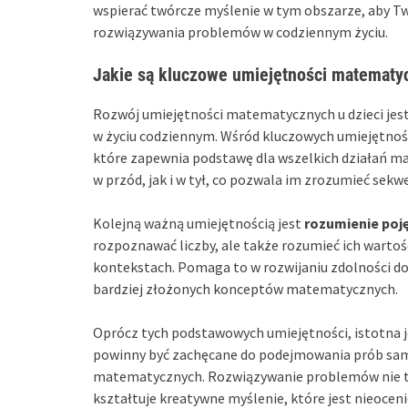
wspierać twórcze myślenie w tym obszarze, aby Two
rozwiązywania problemów w codziennym życiu.
Jakie są kluczowe umiejętności matematyc
Rozwój umiejętności matematycznych u dzieci jest 
w życiu codziennym. Wśród kluczowych umiejętności
które zapewnia podstawę dla wszelkich działań ma
w przód, jak i w tył, co pozwala im zrozumieć sekw
Kolejną ważną umiejętnością jest
rozumienie poj
rozpoznawać liczby, ale także rozumieć ich wartoś
kontekstach. Pomaga to w rozwijaniu zdolności do
bardziej złożonych konceptów matematycznych.
Oprócz tych podstawowych umiejętności, istotna j
powinny być zachęcane do podejmowania prób sam
matematycznych. Rozwiązywanie problemów nie ty
kształtuje kreatywne myślenie, które jest nieoceni