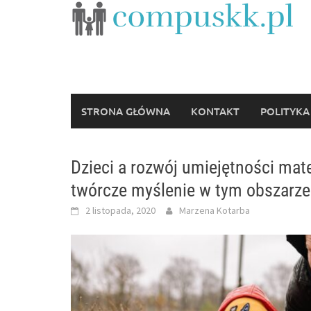
Skip
to
content
STRONA GŁÓWNA
KONTAKT
POLITYKA
Dzieci a rozwój umiejętności mat
twórcze myślenie w tym obszarze
2 listopada, 2020
Marzena Kotarba