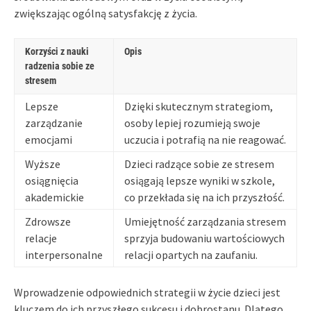
zwiększając ogólną satysfakcję z życia.
Korzyści z nauki
Opis
radzenia sobie ze
stresem
Lepsze
Dzięki skutecznym strategiom,
zarządzanie
osoby lepiej rozumieją swoje
emocjami
uczucia i potrafią na nie reagować.
Wyższe
Dzieci radzące sobie ze stresem
osiągnięcia
osiągają lepsze wyniki w szkole,
akademickie
co przekłada się na ich przyszłość.
Zdrowsze
Umiejętność zarządzania stresem
relacje
sprzyja budowaniu wartościowych
interpersonalne
relacji opartych na zaufaniu.
Wprowadzenie odpowiednich strategii w życie dzieci jest
kluczem do ich przyszłego sukcesu i dobrostanu. Dlatego