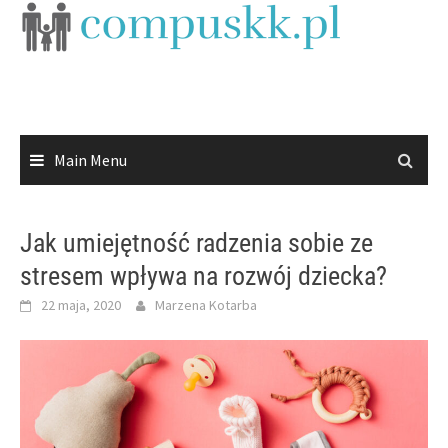
Skip
to
content
Main Menu
Jak umiejętność radzenia sobie ze
stresem wpływa na rozwój dziecka?
22 maja, 2020
Marzena Kotarba