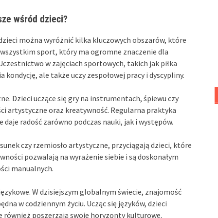
sze wśród dzieci?
dzieci można wyróżnić kilka kluczowych obszarów, które
 wszystkim sport, który ma ogromne znaczenie dla
Uczestnictwo w zajęciach sportowych, takich jak piłka
 kondycję, ale także uczy zespołowej pracy i dyscypliny.
. Dzieci uczące się gry na instrumentach, śpiewu czy
ści artystyczne oraz kreatywność. Regularna praktyka
 daje radość zarówno podczas nauki, jak i występów.
ysunek czy rzemiosło artystyczne, przyciągają dzieci, które
ywności pozwalają na wyrażenie siebie i są doskonałym
ści manualnych.
ęzykowe. W dzisiejszym globalnym świecie, znajomość
będna w codziennym życiu. Ucząc się języków, dzieci
le również poszerzają swoje horyzonty kulturowe.