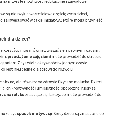
a na przyszłe możliwości edukacyjne i zawodowe.
owe są niezwykle wartościową częścią życia dzieci,
to zainwestować w takie inicjatywy, które mogą przynieść
ch dla dzieci?
e korzyści, mogą również wiązać się z pewnymi wadami,
tkim,
przeciążenie zajęciami
może prowadzić do stresu u
maganiom. Zbyt wiele aktywności w jednym czasie
, co jest niezbędne dla zdrowego rozwoju.
chiczne, ale również na zdrowie fizyczne malucha. Dzieci
a ich kreatywność i umiejętności społeczne. Kiedy są
czas na relaks
znacząco się kurczy, co może prowadzić do
 może być
spadek motywacji
. Kiedy dzieci są zmuszone do