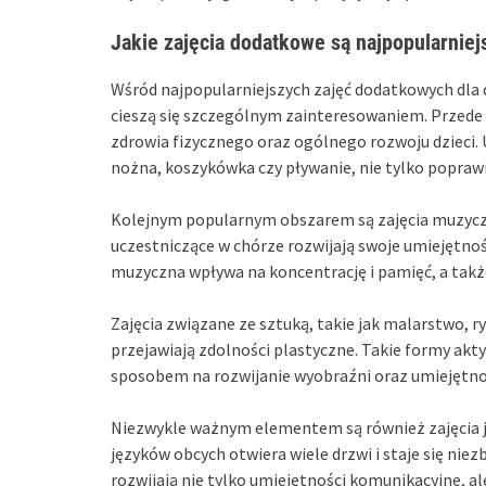
Jakie zajęcia dodatkowe są najpopularniej
Wśród najpopularniejszych zajęć dodatkowych dla 
cieszą się szczególnym zainteresowaniem. Przede
zdrowia fizycznego oraz ogólnego rozwoju dzieci. 
nożna, koszykówka czy pływanie, nie tylko poprawia
Kolejnym popularnym obszarem są zajęcia muzyczne
uczestniczące w chórze rozwijają swoje umiejętno
muzyczna wpływa na koncentrację i pamięć, a także
Zajęcia związane ze sztuką, takie jak malarstwo, r
przejawiają zdolności plastyczne. Takie formy akt
sposobem na rozwijanie wyobraźni oraz umiejętno
Niezwykle ważnym elementem są również zajęcia j
języków obcych otwiera wiele drzwi i staje się niez
rozwijają nie tylko umiejętności komunikacyjne, a