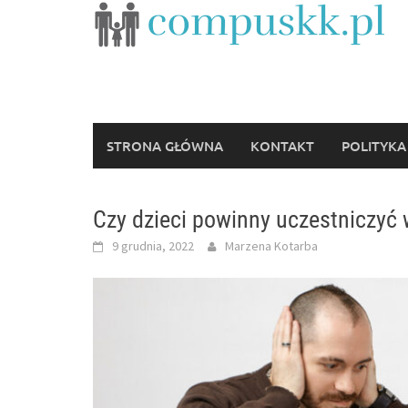
Skip
to
content
STRONA GŁÓWNA
KONTAKT
POLITYKA
Czy dzieci powinny uczestniczyć
9 grudnia, 2022
Marzena Kotarba