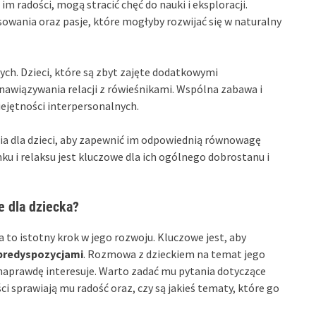
m radości, mogą stracić chęć do nauki i eksploracji.
wania oraz pasje, które mogłyby rozwijać się w naturalny
h. Dzieci, które są zbyt zajęte dodatkowymi
wiązywania relacji z rówieśnikami. Wspólna zabawa i
iejętności interpersonalnych.
a dla dzieci, aby zapewnić im odpowiednią równowagę
u i relaksu jest kluczowe dla ich ogólnego dobrostanu i
 dla dziecka?
to istotny krok w jego rozwoju. Kluczowe jest, aby
predyspozycjami
. Rozmowa z dzieckiem na temat jego
o naprawdę interesuje. Warto zadać mu pytania dotyczące
ci sprawiają mu radość oraz, czy są jakieś tematy, które go