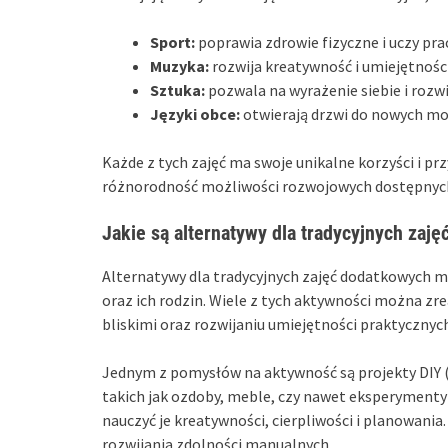
Sport:
poprawia zdrowie fizyczne i uczy pra
Muzyka:
rozwija kreatywność i umiejętności
Sztuka:
pozwala na wyrażenie siebie i rozw
Języki obce:
otwierają drzwi do nowych możl
Każde z tych zajęć ma swoje unikalne korzyści i pr
różnorodność możliwości rozwojowych dostępnych
Jakie są alternatywy dla tradycyjnych zaj
Alternatywy dla tradycyjnych zajęć dodatkowych mog
oraz ich rodzin. Wiele z tych aktywności można zr
bliskimi oraz rozwijaniu umiejętności praktycznyc
Jednym z pomysłów na aktywność są projekty DIY 
takich jak ozdoby, meble, czy nawet eksperymenty
nauczyć je kreatywności, cierpliwości i planowania
rozwijania zdolności manualnych.