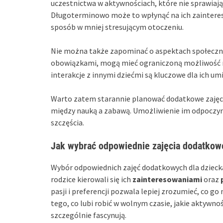
uczestnictwa w aktywnościach, które nie sprawiają i
Długoterminowo może to wpłynąć na ich zaintereso
sposób w mniej stresującym otoczeniu.
Nie można także zapominać o aspektach społecznyc
obowiązkami, mogą mieć ograniczoną możliwość na
interakcje z innymi dziećmi są kluczowe dla ich um
Warto zatem starannie planować dodatkowe zajęci
między nauką a zabawą. Umożliwienie im odpoczynk
szczęścia.
Jak wybrać odpowiednie zajęcia dodatkowe
Wybór odpowiednich zajęć dodatkowych dla dziecka 
rodzice kierowali się ich
zainteresowaniami
oraz
pasji i preferencji pozwala lepiej zrozumieć, co g
tego, co lubi robić w wolnym czasie, jakie aktywnoś
szczególnie fascynują.