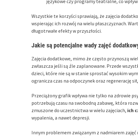
językowe czy programy teatralne, co wpływ
Wszystkie te korzyści sprawiają, że zajęcia dodatk
wspierając ich rozwój na wielu płaszczyznach. War
długotrwałe efekty w przyszłości.
Jakie są potencjalne wady zajęć dodatkowy
Zajęcia dodatkowe, mimo że często przynoszą wiel
zwłaszcza jeśli są źle zaplanowane. Przede wszys
dzieci, które nie są w stanie sprostać wysokim wy
ogranicza czas na odpoczynek oraz regenerację sił
Przeciążony grafik wpływa nie tylko na zdrowie psy
potrzebują czasu na swobodną zabawę, która rozwij
zmuszone do uczestnictwa w wielu zajęciach,
ich 
wypalenia, a nawet depresji.
Innym problemem związanym z nadmiarem zajęć