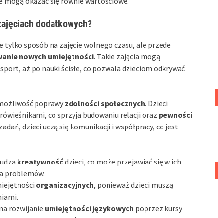
e mogą okazać się równie wartościowe.
 zajęciach dodatkowych?
e tylko sposób na zajęcie wolnego czasu, ale przede
anie nowych umiejętności
. Takie zajęcia mogą
sport, aż po nauki ścisłe, co pozwala dzieciom odkrywać
 możliwość poprawy
zdolności społecznych
. Dzieci
z rówieśnikami, co sprzyja budowaniu relacji oraz
pewności
 zadań, dzieci uczą się komunikacji i współpracy, co jest
budza
kreatywność
dzieci, co może przejawiać się w ich
ia problemów.
miejętności
organizacyjnych
, ponieważ dzieci muszą
niami.
na rozwijanie
umiejętności językowych
poprzez kursy