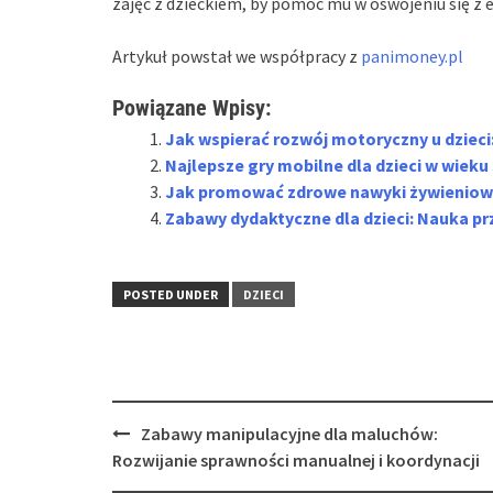
zajęć z dzieckiem, by pomóc mu w oswojeniu się z em
Artykuł powstał we współpracy z
panimoney.pl
Powiązane Wpisy:
Jak wspierać rozwój motoryczny u dzieci
Najlepsze gry mobilne dla dzieci w wiek
Jak promować zdrowe nawyki żywieniowe 
Zabawy dydaktyczne dla dzieci: Nauka p
POSTED UNDER
DZIECI
Post
Zabawy manipulacyjne dla maluchów:
navigation
Rozwijanie sprawności manualnej i koordynacji