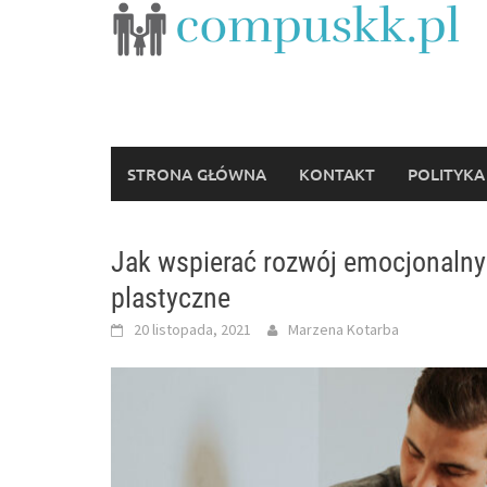
Skip
to
content
STRONA GŁÓWNA
KONTAKT
POLITYKA
Jak wspierać rozwój emocjonalny 
plastyczne
20 listopada, 2021
Marzena Kotarba