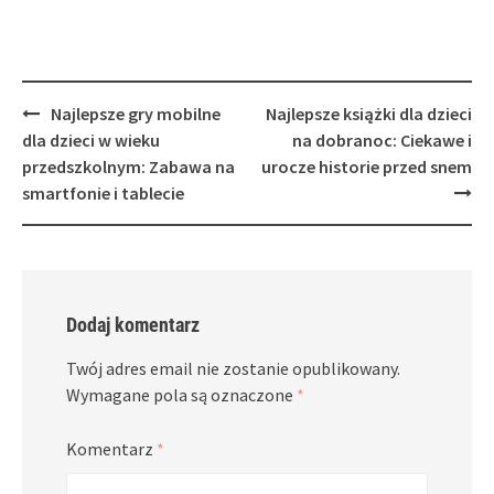
Post
Najlepsze gry mobilne
Najlepsze książki dla dzieci
navigation
dla dzieci w wieku
na dobranoc: Ciekawe i
przedszkolnym: Zabawa na
urocze historie przed snem
smartfonie i tablecie
Dodaj komentarz
Twój adres email nie zostanie opublikowany.
Wymagane pola są oznaczone
*
Komentarz
*