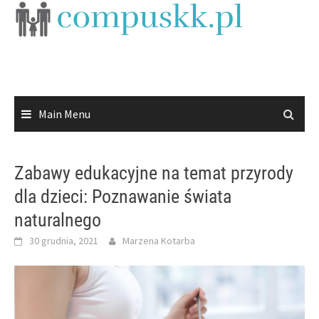
Skip
to
content
Main Menu
Zabawy edukacyjne na temat przyrody
dla dzieci: Poznawanie świata
naturalnego
30 grudnia, 2021
Marzena Kotarba