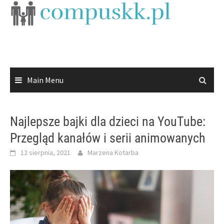
Skip
to
content
Main Menu
Najlepsze bajki dla dzieci na YouTube:
Przegląd kanałów i serii animowanych
12 sierpnia, 2021
Marzena Kotarba