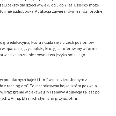
aju teksty dla dzieci w wieku od 3 do 7 lat. Dziecko może
 formie audiobooka. Aplikacja zawiera również różnorodne
.
 to gra edukacyjna, która składa się z trzech poziomów
k w oparciu o język polski, który jest oferowany w formie
łatwiejsze poznanie słownictwa języka polskiego.
w popularnych bajek i filmów dla dzieci. Jednym z
da z readingiem”. To interaktywna bajka, która pozwala
 oraz granie w ciekawe gry i zabawy. Aplikacja ta jest po
ch z Anną, Elzą i ich słynnymi przyjaciółmi.