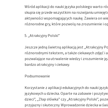
Wśród aplikacji do nauki języka polskiego warto 
skupia się przede wszystkim na rozwijaniu umiejętn
aktywności wspomagających naukę. Zawiera on wiele 
różnorodne gry, które pozwolą na zrozumienie i o
5. „Atrakcyjny Polski”
Jeszcze jedną świetną aplikacją jest „Atrakcyjny Po
różnorodnymi tekstem, a także ciekawych zdjęć i a
pozwalające na utrwalenie wiedzy i zrozumienie ję
bardzo atrakcyjny i ciekawy.
Podsumowanie
Korzystanie z aplikacji edukacyjnych do nauki jęz
językowych u dziecka. Oparte na zabawie i pozytywn
dzieci”, „Złap słówka” czy „Atrakcyjny Polski”, p
przyjazny i skuteczny. Wprowadzenie dziecka w św