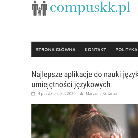
Skip
to
content
STRONA GŁÓWNA
KONTAKT
POLITYKA
Najlepsze aplikacje do nauki języ
umiejętności językowych
4 października, 2020
Marzena Kotarba