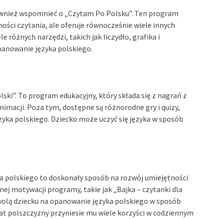
również wspomnieć o „Czytam Po Polsku”. Ten program
ości czytania, ale oferuje równocześnie wiele innych
różnych narzędzi, takich jak liczydło, grafika i
panowanie języka polskiego.
lski”. To program edukacyjny, który składa się z nagrań z
nimacji. Poza tym, dostępne są różnorodne gry i quizy,
zyka polskiego. Dziecko może uczyć się języka w sposób
yka polskiego to doskonały sposób na rozwój umiejętności
ej motywacji programy, takie jak „Bajka – czytanki dla
ozwolą dziecku na opanowanie języka polskiego w sposób
iat polszczyzny przyniesie mu wiele korzyści w codziennym