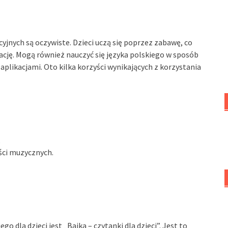
cyjnych są oczywiste. Dzieci uczą się poprzez zabawę, co
cję. Mogą również nauczyć się języka polskiego w sposób
 aplikacjami. Oto kilka korzyści wynikających z korzystania
,
ści muzycznych.
go dla dzieci jest „Bajka – czytanki dla dzieci”. Jest to