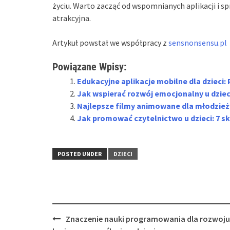
życiu. Warto zacząć od wspomnianych aplikacji i spr
atrakcyjna.
Artykuł powstał we współpracy z
sensnonsensu.pl
Powiązane Wpisy:
Edukacyjne aplikacje mobilne dla dzieci
Jak wspierać rozwój emocjonalny u dziec
Najlepsze filmy animowane dla młodzieży
Jak promować czytelnictwo u dzieci: 7 s
POSTED UNDER
DZIECI
Post
Znaczenie nauki programowania dla rozwoju
navigation