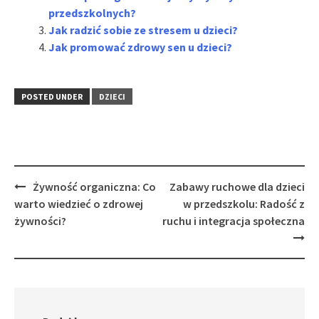
przedszkolnych?
Jak radzić sobie ze stresem u dzieci?
Jak promować zdrowy sen u dzieci?
POSTED UNDER
DZIECI
Post
Żywność organiczna: Co
Zabawy ruchowe dla dzieci
navigation
warto wiedzieć o zdrowej
w przedszkolu: Radość z
żywności?
ruchu i integracja społeczna