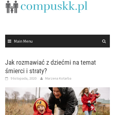
Skip
to
content
Main Menu
Jak rozmawiać z dziećmi na temat
śmierci i straty?
9 listopada, 2020
Marzena Kotarba