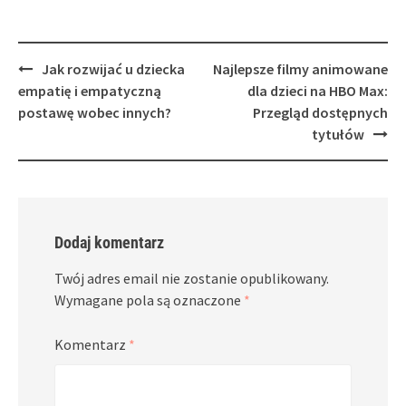
Post
Jak rozwijać u dziecka
Najlepsze filmy animowane
navigation
empatię i empatyczną
dla dzieci na HBO Max:
postawę wobec innych?
Przegląd dostępnych
tytułów
Dodaj komentarz
Twój adres email nie zostanie opublikowany.
Wymagane pola są oznaczone
*
Komentarz
*