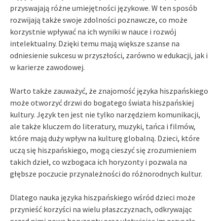
przyswajają różne umiejętności językowe. W ten sposób
rozwijają także swoje zdolności poznawcze, co może
korzystnie wpływać na ich wyniki w nauce i rozwój
intelektualny. Dzięki temu mają większe szanse na
odniesienie sukcesu w przyszłości, zarówno w edukacji, jak i
w karierze zawodowej.
Warto także zauważyć, że znajomość języka hiszpańskiego
może otworzyć drzwi do bogatego świata hiszpańskiej
kultury. Język ten jest nie tylko narzędziem komunikacji,
ale także kluczem do literatury, muzyki, tańca i filmów,
które mają duży wpływ na kulturę globalną. Dzieci, które
uczą się hiszpańskiego, mogą cieszyć się zrozumieniem
takich dzieł, co wzbogaca ich horyzonty i pozwala na
głębsze poczucie przynależności do różnorodnych kultur.
Dlatego nauka języka hiszpańskiego wśród dzieci może
przynieść korzyści na wielu płaszczyznach, odkrywając
przed nimi nowe horyzonty oraz ułatwiając im przyszłe