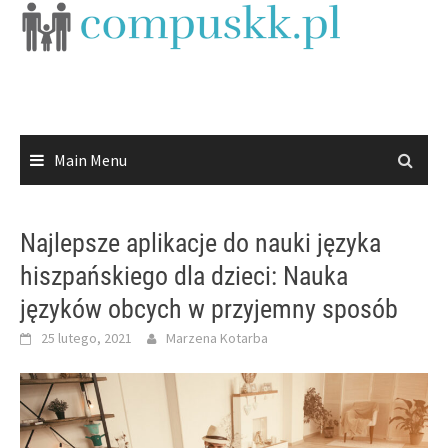
Skip
to
content
Main Menu
Najlepsze aplikacje do nauki języka
hiszpańskiego dla dzieci: Nauka
języków obcych w przyjemny sposób
25 lutego, 2021
Marzena Kotarba