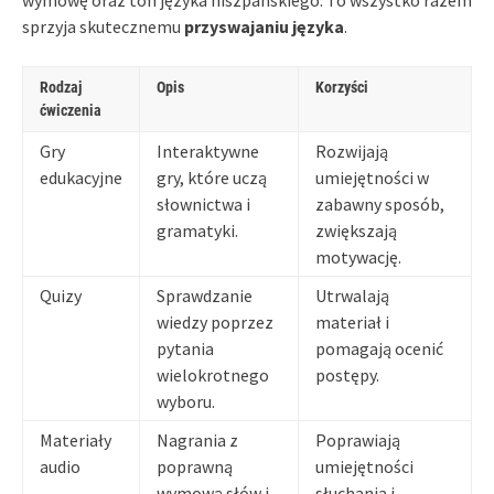
sprzyja skutecznemu
przyswajaniu języka
.
Rodzaj
Opis
Korzyści
ćwiczenia
Gry
Interaktywne
Rozwijają
edukacyjne
gry, które uczą
umiejętności w
słownictwa i
zabawny sposób,
gramatyki.
zwiększają
motywację.
Quizy
Sprawdzanie
Utrwalają
wiedzy poprzez
materiał i
pytania
pomagają ocenić
wielokrotnego
postępy.
wyboru.
Materiały
Nagrania z
Poprawiają
audio
poprawną
umiejętności
wymową słów i
słuchania i