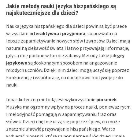
Jakie metody nauki języka hiszpańskiego są
najskuteczniejsze dla dzieci?
Nauka języka hiszpańskiego dla dzieci powinna być przede
wszystkim
interaktywna
i
przyjemna
, co pozwala na
lepsze zapamiętywanie nowych słów i zwrotów. Dzieci mają
naturalną ciekawość świata i łatwo przyswajają informacje,
gdy są one podane w formie zabawy. Metody takie jak
gry
językowe
są doskonałym sposobem na angażowanie
młodych uczniów. Dzięki nim dzieci mogą uczyć się poprzez
konkurencję i współpracę, co dodatkowo motywuje je do
nauki.
Inną skuteczną metodą jest wykorzystanie
piosenek
.
Muzyka ma ogromny wpływ na proces nauki, ponieważ rytm
i melodyjność pomagają w zapamiętywaniu fraz oraz
słówek. Dzieci chętnie uczą się poprzez śpiew, co może
znacznie ułatwić przyswajanie hiszpańskiego. Warto
wybierać piosenki, które są popularne wśród dzieci i mają