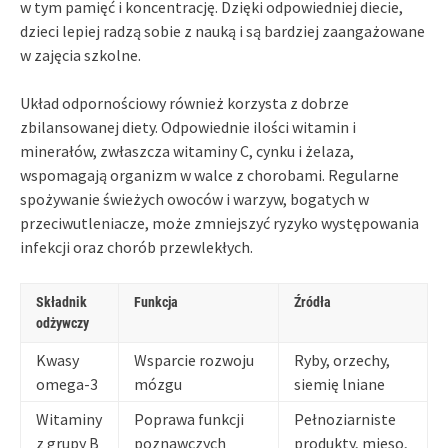
w tym pamięć i koncentrację. Dzięki odpowiedniej diecie,
dzieci lepiej radzą sobie z nauką i są bardziej zaangażowane
w zajęcia szkolne.
Układ odpornościowy również korzysta z dobrze
zbilansowanej diety. Odpowiednie ilości witamin i
minerałów, zwłaszcza witaminy C, cynku i żelaza,
wspomagają organizm w walce z chorobami. Regularne
spożywanie świeżych owoców i warzyw, bogatych w
przeciwutleniacze, może zmniejszyć ryzyko występowania
infekcji oraz chorób przewlekłych.
Składnik
Funkcja
Źródła
odżywczy
Kwasy
Wsparcie rozwoju
Ryby, orzechy,
omega-3
mózgu
siemię lniane
Witaminy
Poprawa funkcji
Pełnoziarniste
z grupy B
poznawczych
produkty, mięso,