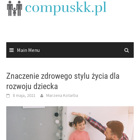
Skip
to
content
Main Menu
Znaczenie zdrowego stylu życia dla
rozwoju dziecka
8 maja, 2021
Marzena Kotarba