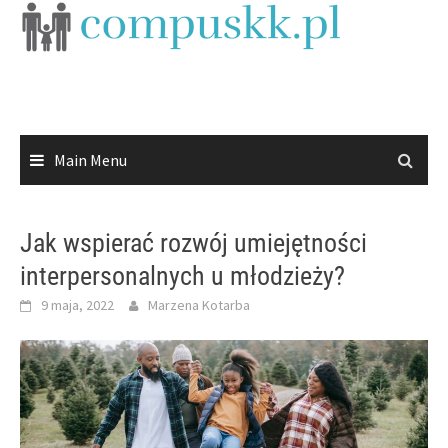
Skip
to
content
Main Menu
Jak wspierać rozwój umiejętności
interpersonalnych u młodzieży?
9 maja, 2022
Marzena Kotarba