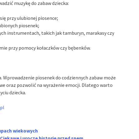
wadzić muzykę do zabaw dziecka:
ię przy ulubionej piosence;
ubionych piosenek;
ych instrumentach, takich jak tamburyn, marakasy czy
ytmie przy pomocy kołaczków czy bębenków.
a. Wprowadzenie piosenek do codziennych zabaw może
we oraz pozwolić na wyrażenie emocji. Dlatego warto
ciu dziecka.
pl
grupach wiekowych
: Ciekawe i urocze historie przed snem