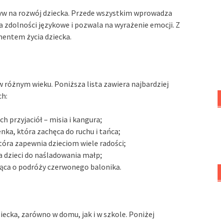
w na rozwój dziecka. Przede wszystkim wprowadza
a zdolności językowe i pozwala na wyrażenie emocji. Z
entem życia dziecka.
i w różnym wieku. Poniższa lista zawiera najbardziej
ch:
h przyjaciół – misia i kangura;
nka, która zachęca do ruchu i tańca;
tóra zapewnia dzieciom wiele radości;
 dzieci do naśladowania małp;
jąca o podróży czerwonego balonika.
cka, zarówno w domu, jak i w szkole. Poniżej