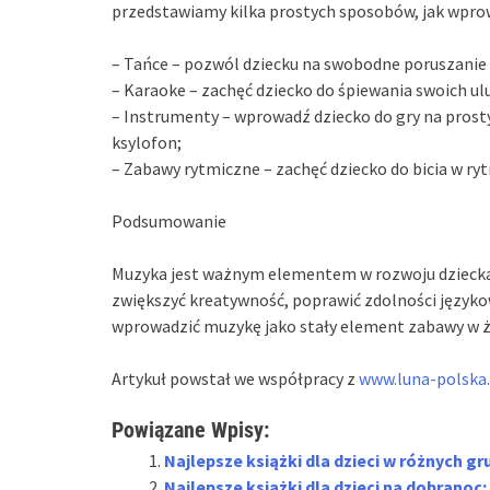
przedstawiamy kilka prostych sposobów, jak wpro
– Tańce – pozwól dziecku na swobodne poruszanie s
– Karaoke – zachęć dziecko do śpiewania swoich ul
– Instrumenty – wprowadź dziecko do gry na prost
ksylofon;
– Zabawy rytmiczne – zachęć dziecko do bicia w r
Podsumowanie
Muzyka jest ważnym elementem w rozwoju dzieck
zwiększyć kreatywność, poprawić zdolności języko
wprowadzić muzykę jako stały element zabawy w ży
Artykuł powstał we współpracy z
www.luna-polska.
Powiązane Wpisy:
Najlepsze książki dla dzieci w różnych 
Najlepsze książki dla dzieci na dobranoc