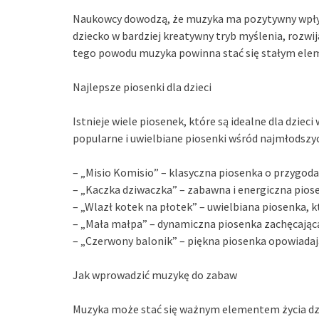
Naukowcy dowodzą, że muzyka ma pozytywny wpły
dziecko w bardziej kreatywny tryb myślenia, rozwij
tego powodu muzyka powinna stać się stałym elem
Najlepsze piosenki dla dzieci
Istnieje wiele piosenek, które są idealne dla dziec
popularne i uwielbiane piosenki wśród najmłodszy
– „Misio Komisio” – klasyczna piosenka o przygodac
– „Kaczka dziwaczka” – zabawna i energiczna piose
– „Wlazł kotek na płotek” – uwielbiana piosenka, k
– „Mała małpa” – dynamiczna piosenka zachęcająca
– „Czerwony balonik” – piękna piosenka opowiada
Jak wprowadzić muzykę do zabaw
Muzyka może stać się ważnym elementem życia dzie