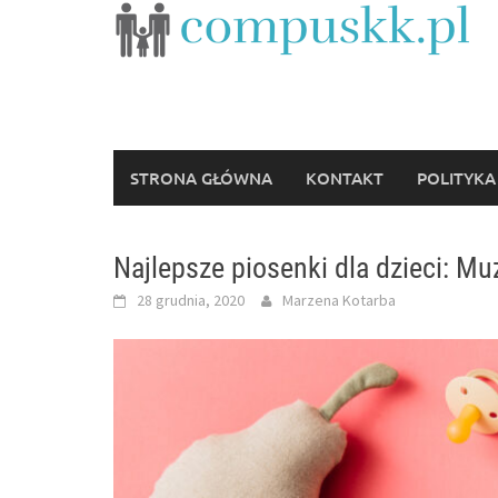
Skip
to
content
STRONA GŁÓWNA
KONTAKT
POLITYKA
Najlepsze piosenki dla dzieci: M
28 grudnia, 2020
Marzena Kotarba