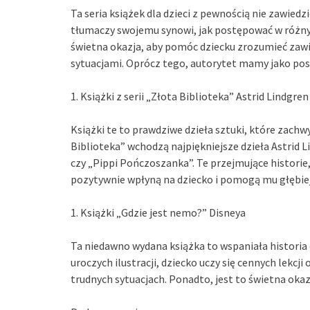
Ta seria książek dla dzieci z pewnością nie zawied
tłumaczy swojemu synowi, jak postępować w różnych
świetna okazja, aby pomóc dziecku zrozumieć zawiło
sytuacjami. Oprócz tego, autorytet mamy jako post
1. Książki z serii „Złota Biblioteka” Astrid Lindgren
Książki te to prawdziwe dzieła sztuki, które zachwyc
Biblioteka” wchodzą najpiękniejsze dzieła Astrid Li
czy „Pippi Pończoszanka”. Te przejmujące historie
pozytywnie wpłyną na dziecko i pomogą mu głębiej
1. Książki „Gdzie jest nemo?” Disneya
Ta niedawno wydana książka to wspaniała historia
uroczych ilustracji, dziecko uczy się cennych lekcji 
trudnych sytuacjach. Ponadto, jest to świetna ok