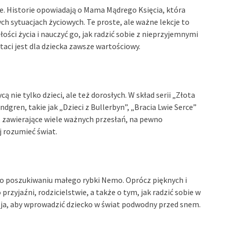
zie. Historie opowiadają o Mama Mądrego Księcia, która
 sytuacjach życiowych. Te proste, ale ważne lekcje to
ści życia i nauczyć go, jak radzić sobie z nieprzyjemnymi
aci jest dla dziecka zawsze wartościowy.
ą nie tylko dzieci, ale też dorosłych. W skład serii „Złota
ndgren, takie jak „Dzieci z Bullerbyn”, „Bracia Lwie Serce”
, zawierające wiele ważnych przesłań, na pewno
 rozumieć świat.
 o poszukiwaniu małego rybki Nemo. Oprócz pięknych i
o przyjaźni, rodzicielstwie, a także o tym, jak radzić sobie w
azja, aby wprowadzić dziecko w świat podwodny przed snem.