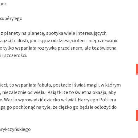
noc.
Exupéry’ego
 z planety na planetę, spotyka wiele interesujących
iążki te dostępne są już od dziesięcioleci i nieprzerwanie
nie tylko wspaniała rozrywka przed snem, ale też świetna
i szczerości.
ieci, to wspaniała fabuła, postacie i świat magii, w którym
, niezależnie od wieku. Książki te to świetna okazja, aby
ze. Warto wprowadzić dziecko w świat Harry’ego Pottera
ą go pochłonąć na tyle, że ciężko go będzie odłożyć do
 Brykczyńskiego