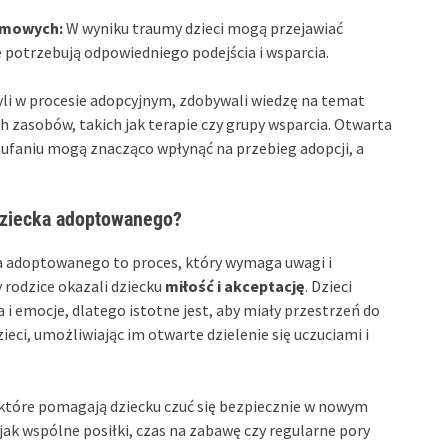
emowych:
W wyniku traumy dzieci mogą przejawiać
 potrzebują odpowiedniego podejścia i wsparcia.
yli w procesie adopcyjnym, zdobywali wiedzę na temat
 zasobów, takich jak terapie czy grupy wsparcia. Otwarta
aufaniu mogą znacząco wpłynąć na przebieg adopcji, a
dziecka adoptowanego?
a adoptowanego to proces, który wymaga uwagi i
 rodzice okazali dziecku
miłość i akceptację
. Dzieci
emocje, dlatego istotne jest, aby miały przestrzeń do
zieci, umożliwiając im otwarte dzielenie się uczuciami i
, które pomagają dziecku czuć się bezpiecznie w nowym
jak wspólne posiłki, czas na zabawę czy regularne pory