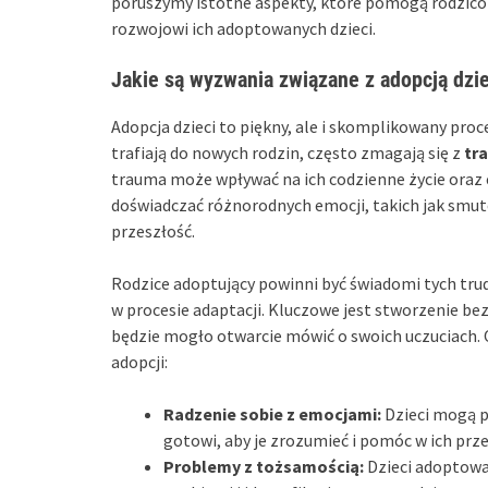
poruszymy istotne aspekty, które pomogą rodzic
rozwojowi ich adoptowanych dzieci.
Jakie są wyzwania związane z adopcją dzie
Adopcja dzieci to piękny, ale i skomplikowany proce
trafiają do nowych rodzin, często zmagają się z
tr
trauma może wpływać na ich codzienne życie oraz
doświadczać różnorodnych emocji, takich jak smutek,
przeszłość.
Rodzice adoptujący powinni być świadomi tych trud
w procesie adaptacji. Kluczowe jest stworzenie be
będzie mogło otwarcie mówić o swoich uczuciach.
adopcji:
Radzenie sobie z emocjami:
Dzieci mogą p
gotowi, aby je zrozumieć i pomóc w ich prz
Problemy z tożsamością:
Dzieci adoptowa