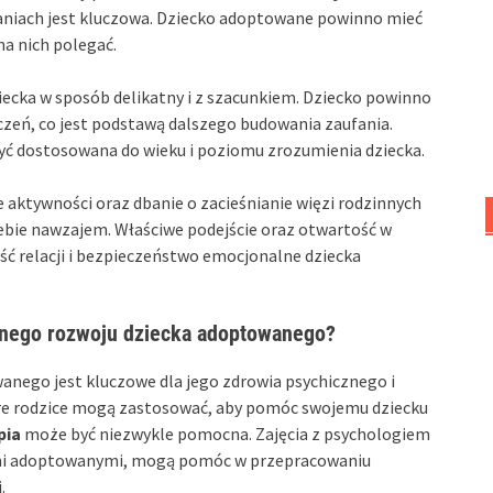
łaniach jest kluczowa. Dziecko adoptowane powinno mieć
na nich polegać.
iecka w sposób delikatny i z szacunkiem. Dziecko powinno
zeń, co jest podstawą dalszego budowania zaufania.
być dostosowana do wieku i poziomu zrozumienia dziecka.
 aktywności oraz dbanie o zacieśnianie więzi rodzinnych
iebie nawzajem. Właściwe podejście oraz otwartość w
ść relacji i bezpieczeństwo emocjonalne dziecka
lnego rozwoju dziecka adoptowanego?
nego jest kluczowe dla jego zdrowia psychicznego i
tóre rodzice mogą zastosować, aby pomóc swojemu dziecku
pia
może być niezwykle pomocna. Zajęcia z psychologiem
iećmi adoptowanymi, mogą pomóc w przepracowaniu
.