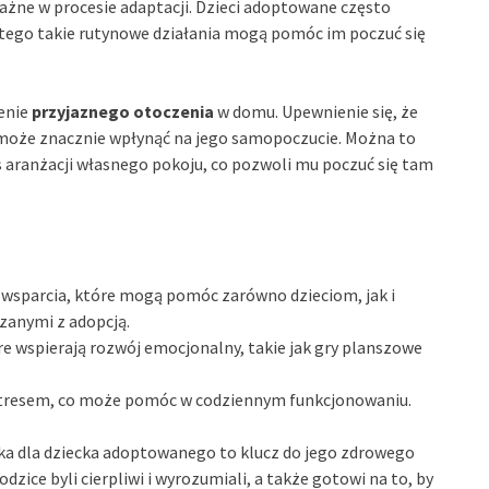
ważne w procesie adaptacji. Dzieci adoptowane często
atego takie rutynowe działania mogą pomóc im poczuć się
enie
przyjaznego otoczenia
w domu. Upewnienie się, że
 może znacznie wpłynąć na jego samopoczucie. Można to
 aranżacji własnego pokoju, co pozwoli mu poczuć się tam
y wsparcia, które mogą pomóc zarówno dzieciom, jak i
zanymi z adopcją.
e wspierają rozwój emocjonalny, takie jak gry planszowe
 stresem, co może pomóc w codziennym funkcjonowaniu.
ka dla dziecka adoptowanego to klucz do jego zdrowego
zice byli cierpliwi i wyrozumiali, a także gotowi na to, by