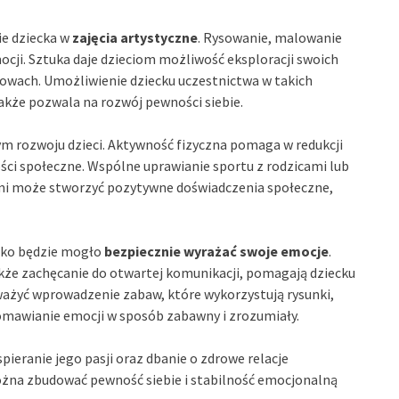
e dziecka w
zajęcia artystyczne
. Rysowanie, malowanie
cji. Sztuka daje dzieciom możliwość eksploracji swoich
łowach. Umożliwienie dziecku uczestnictwa w takich
także pozwala na rozwój pewności siebie.
 rozwoju dzieci. Aktywność fizyczna pomaga w redukcji
ści społeczne. Wspólne uprawianie sportu z rodzicami lub
mi może stworzyć pozytywne doświadczenia społeczne,
ecko będzie mogło
bezpiecznie wyrażać swoje emocje
.
akże zachęcanie do otwartej komunikacji, pomagają dziecku
ważyć wprowadzenie zabaw, które wykorzystują rysunki,
 omawianie emocji w sposób zabawny i zrozumiały.
ieranie jego pasji oraz dbanie o zdrowe relacje
żna zbudować pewność siebie i stabilność emocjonalną