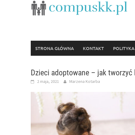
Skip
to
content
STRONA GŁÓWNA
KONTAKT
POLITYKA
Dzieci adoptowane – jak tworzyć 
2 maja, 2021
Marzena Kotarba