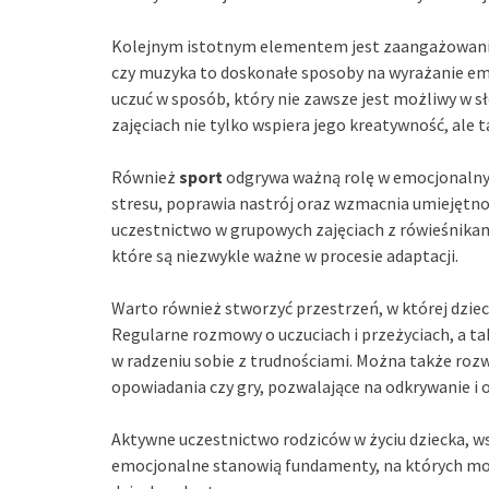
Kolejnym istotnym elementem jest zaangażowani
czy muzyka to doskonałe sposoby na wyrażanie emo
uczuć w sposób, który nie zawsze jest możliwy w s
zajęciach nie tylko wspiera jego kreatywność, ale 
Również
sport
odgrywa ważną rolę w emocjonalnym
stresu, poprawia nastrój oraz wzmacnia umiejętno
uczestnictwo w grupowych zajęciach z rówieśnika
które są niezwykle ważne w procesie adaptacji.
Warto również stworzyć przestrzeń, w której dzi
Regularne rozmowy o uczuciach i przeżyciach, a t
w radzeniu sobie z trudnościami. Można także roz
opowiadania czy gry, pozwalające na odkrywanie i
Aktywne uczestnictwo rodziców w życiu dziecka, wsp
emocjonalne stanowią fundamenty, na których mo