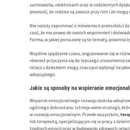
zachowaniu, obietnicach oraz w codziennych dzia
pewność, że rodzice są zawsze przy nim i że mogą 
Nie należy zapominać o mówieniu o przeszłości dz
czuć, że ma prawo do swoich wspomnień i doświadc
Forma, w jakiej poruszane są te tematy, powinna 
Wspólne spędzanie czasu, angażowanie się w różne
również przyczynia się do lepszego zrozumienia s
relacji z dzieckiem mogą znacząco wpłynąć na jako
adopcyjnego.
Jakie są sposoby na wspieranie emocjona
Wsparcie emocjonalnego rozwoju dziecka adoptowa
ogólnego dobrostanu. Istnieje wiele strategii, k
w rozwoju emocjonalnym. Przede wszystkim,
tera
lub terapeutą, specjalizującym się w pracy z dz
trudnych emocji oraz w budowaniu zdrowych relacji