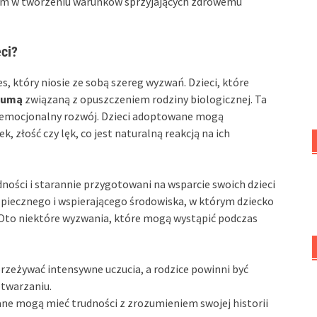
om w tworzeniu warunków sprzyjających zdrowemu
ci?
s, który niosie ze sobą szereg wyzwań. Dzieci, które
aumą
związaną z opuszczeniem rodziny biologicznej. Ta
 emocjonalny rozwój. Dzieci adoptowane mogą
 złość czy lęk, co jest naturalną reakcją na ich
ności i starannie przygotowani na wsparcie swoich dzieci
zpiecznego i wspierającego środowiska, w którym dziecko
 Oto niektóre wyzwania, które mogą wystąpić podczas
rzeżywać intensywne uczucia, a rodzice powinni być
etwarzaniu.
ne mogą mieć trudności z zrozumieniem swojej historii