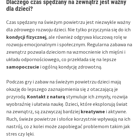
Dlaczego czas spędzany na zewnątrz jest ważny
dla dzieci?
Czas spędzany na świeżym powietrzu jest niezwykle ważny
dla zdrowego rozwoju dzieci. Nie tylko przyczynia się do ich
kondycji fizycznej
, ale również odgrywa kluczową rolę w
rozwoju emocjonalnym i społecznym. Regularna zabawa na
zewnątrz pozwala dzieciom na wzmocnienie ich mięśni i
układu odpornościowego, co przekłada się na lepsze
samopoczucie
i ogólną kondycję zdrowotną.
Podczas gry i zabaw na świeżym powietrzu dzieci mają
okazję do lepszego zaznajomienia się z otaczającą je
przyrodą.
Kontakt z naturą
stymuluje ich zmysły, rozwija
wyobraźnię i ułatwia naukę. Dzieci, które eksplorują świat
na zewnątrz, są zazwyczaj bardziej
kreatywne
i aktywne.
Ruch, świeże powietrze i słońce korzystnie wpływają na ich
nastrój, co z kolei może zapobiegać problemom takim jak
stres czy lęki.