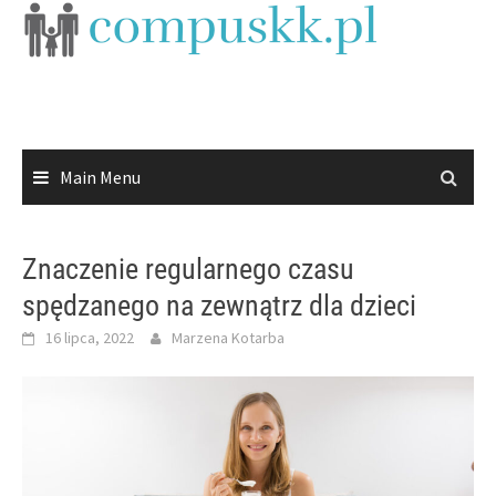
Skip
to
content
Main Menu
Znaczenie regularnego czasu
spędzanego na zewnątrz dla dzieci
16 lipca, 2022
Marzena Kotarba