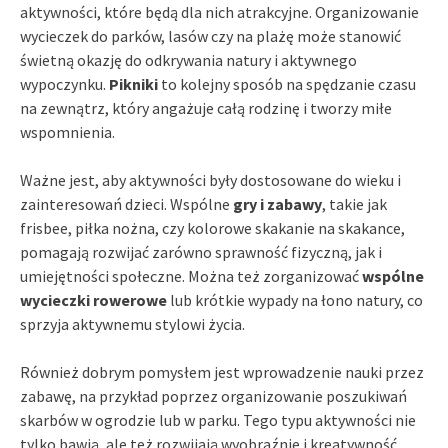
aktywności, które będą dla nich atrakcyjne. Organizowanie
wycieczek do parków, lasów czy na plażę może stanowić
świetną okazję do odkrywania natury i aktywnego
wypoczynku.
Pikniki
to kolejny sposób na spędzanie czasu
na zewnątrz, który angażuje całą rodzinę i tworzy miłe
wspomnienia.
Ważne jest, aby aktywności były dostosowane do wieku i
zainteresowań dzieci. Wspólne
gry i zabawy
, takie jak
frisbee, piłka nożna, czy kolorowe skakanie na skakance,
pomagają rozwijać zarówno sprawność fizyczną, jak i
umiejętności społeczne. Można też zorganizować
wspólne
wycieczki rowerowe
lub krótkie wypady na łono natury, co
sprzyja aktywnemu stylowi życia.
Również dobrym pomysłem jest wprowadzenie nauki przez
zabawę, na przykład poprzez organizowanie poszukiwań
skarbów w ogrodzie lub w parku. Tego typu aktywności nie
tylko bawią, ale też rozwijają wyobraźnię i kreatywność