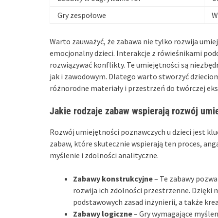
Gry zespołowe
W
Warto zauważyć, że zabawa nie tylko rozwija umiej
emocjonalny dzieci. Interakcje z rówieśnikami podc
rozwiązywać konflikty. Te umiejętności są niezbę
jak i zawodowym. Dlatego warto stworzyć dziecio
różnorodne materiały i przestrzeń do twórczej eksp
Jakie rodzaje zabaw wspierają rozwój umi
Rozwój umiejętności poznawczych u dzieci jest klu
zabaw, które skutecznie wspierają ten proces, ang
myślenie i zdolności analityczne.
Zabawy konstrukcyjne
– Te zabawy pozwal
rozwija ich zdolności przestrzenne. Dzięki m
podstawowych zasad inżynierii, a także kr
Zabawy logiczne
– Gry wymagające myślenia