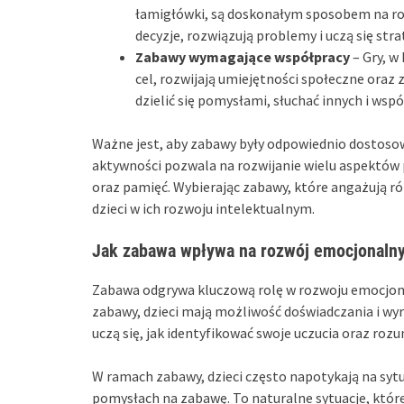
łamigłówki, są doskonałym sposobem na roz
decyzje, rozwiązują problemy i uczą się strat
Zabawy wymagające współpracy
– Gry, w
cel, rozwijają umiejętności społeczne oraz z
dzielić się pomysłami, słuchać innych i ws
Ważne jest, aby zabawy były odpowiednio dostosow
aktywności pozwala na rozwijanie wielu aspektów 
oraz pamięć. Wybierając zabawy, które angażują ró
dzieci w ich rozwoju intelektualnym.
Jak zabawa wpływa na rozwój emocjonalny 
Zabawa odgrywa kluczową rolę w rozwoju emocjon
zabawy, dzieci mają możliwość doświadczania i wyr
uczą się, jak identyfikować swoje uczucia oraz ro
W ramach zabawy, dzieci często napotykają na sytua
pomysłach na zabawę. To naturalne sytuacje, które