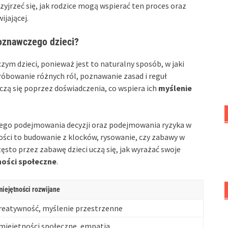
yjrzeć się, jak rodzice mogą wspierać ten proces oraz
ijającej.
oznawczego dzieci?
m dzieci, ponieważ jest to naturalny sposób, w jaki
óbowanie różnych ról, poznawanie zasad i reguł
czą się poprzez doświadczenia, co wspiera ich
myślenie
nego podejmowania decyzji oraz podejmowania ryzyka w
ści to budowanie z klocków, rysowanie, czy zabawy w
zęsto przez zabawę dzieci uczą się, jak wyrażać swoje
ności społeczne
.
iejętności rozwijane
reatywność, myślenie przestrzenne
miejętności społeczne, empatia