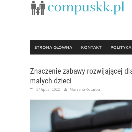
Skip
to
content
STRONA GŁÓWNA
KONTAKT
POLITYKA
Znaczenie zabawy rozwijającej d
małych dzieci
14 lipca, 2022
Marzena Kotarba