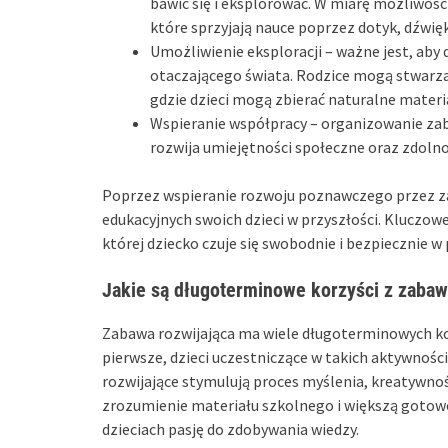
bawić się i eksplorować. W miarę możliwoś
które sprzyjają nauce poprzez dotyk, dźwięk 
Umożliwienie eksploracji – ważne jest, ab
otaczającego świata. Rodzice mogą stwarza
gdzie dzieci mogą zbierać naturalne materia
Wspieranie współpracy – organizowanie zab
rozwija umiejętności społeczne oraz zdoln
Poprzez wspieranie rozwoju poznawczego przez za
edukacyjnych swoich dzieci w przyszłości. Kluczowe 
której dziecko czuje się swobodnie i bezpiecznie w 
Jakie są długoterminowe korzyści z zabaw
Zabawa rozwijająca ma wiele długoterminowych kor
pierwsze, dzieci uczestniczące w takich aktywnośc
rozwijające stymulują proces myślenia, kreatywność
zrozumienie materiału szkolnego i większą gotow
dzieciach pasję do zdobywania wiedzy.