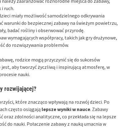
ci należy zaaranżować różnorodne miejsca do zabawy,
i ruch.
y dzieci miały możliwość samodzielnego odkrywania
ć warunki do bezpiecznej zabawy na świeżym powietrzu,
ły, badać rośliny i obserwować przyrodę.
aw wymagających współpracy, takich jak gry drużynowe,
ość do rozwiązywania problemów.
bawę, rodzice mogą przyczynić się do sukcesów
jest, aby tworzyć życzliwą i inspirującą atmosferę, w
procesie nauki.
y rozwijającej?
zyści, które znacząco wpływają na rozwój dzieci. Po
iach często osiągają
lepsze wyniki w nauce
. Zabawy
 oraz zdolności analityczne, co przekłada się na lepsze
ość do nauki. Połaczenie zabawy z nauką umacnia w