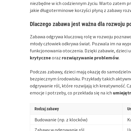
niezbędne w ich codziennym życiu. Warto zatem prz
jakie długoterminowe korzyści płyną z zabawy rozw
Dlaczego zabawa jest ważna dla rozwoju p
Zabawa odgrywa kluczową rolę w rozwoju poznawczy
młody człowiek odkrywa świat. Pozwala im na wypr
funkcjonowania otoczenia. Dzięki zabawie, dzieci u
krytyczne
oraz
rozwiązywanie problemów
.
Podczas zabawy, dzieci mają okazję do samodziel
bezpiecznym środowisku. Przykłady takich aktywno
odgrywanie ról, które rozwijają ich kreatywność. C
emocje i potrzeby, co przekłada się na ich
umiejęt
Rodzaj zabawy
Um
Budowanie (np. z klocków)
K
Zabawy w odgrywanie ról
U