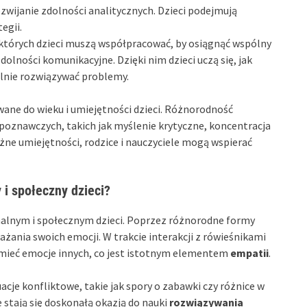
wijanie zdolności analitycznych. Dzieci podejmują
egii.
 których dzieci muszą współpracować, by osiągnąć wspólny
dolności komunikacyjne. Dzięki nim dzieci uczą się, jak
pólnie rozwiązywać problemy.
ane do wieku i umiejętności dzieci. Różnorodność
poznawczych, takich jak myślenie krytyczne, koncentracja
żne umiejętności, rodzice i nauczyciele mogą wspierać
i społeczny dzieci?
alnym i społecznym dzieci. Poprzez różnorodne formy
ażania swoich emocji. W trakcie interakcji z rówieśnikami
zumieć emocje innych, co jest istotnym elementem
empatii
.
cje konfliktowe, takie jak spory o zabawki czy różnice w
 stają się doskonałą okazją do nauki
rozwiązywania