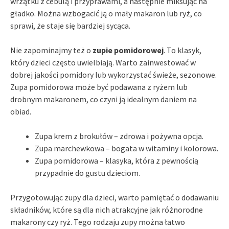
wrzątku z cebulą i przyprawami, a następnie miksując na
gładko. Można wzbogacić ją o mały makaron lub ryż, co
sprawi, że staje się bardziej sycąca.
Nie zapominajmy też o
zupie pomidorowej
. To klasyk,
który dzieci często uwielbiają. Warto zainwestować w
dobrej jakości pomidory lub wykorzystać świeże, sezonowe.
Zupa pomidorowa może być podawana z ryżem lub
drobnym makaronem, co czyni ją idealnym daniem na
obiad.
Zupa krem z brokułów – zdrowa i pożywna opcja.
Zupa marchewkowa – bogata w witaminy i kolorowa.
Zupa pomidorowa – klasyka, która z pewnością
przypadnie do gustu dzieciom.
Przygotowując zupy dla dzieci, warto pamiętać o dodawaniu
składników, które są dla nich atrakcyjne jak różnorodne
makarony czy ryż. Tego rodzaju zupy można łatwo