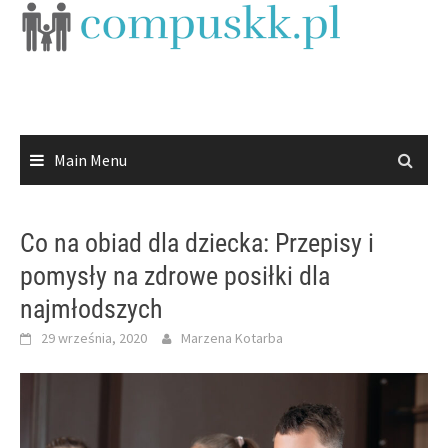
Skip
to
content
Main Menu
Co na obiad dla dziecka: Przepisy i
pomysły na zdrowe posiłki dla
najmłodszych
29 września, 2020
Marzena Kotarba