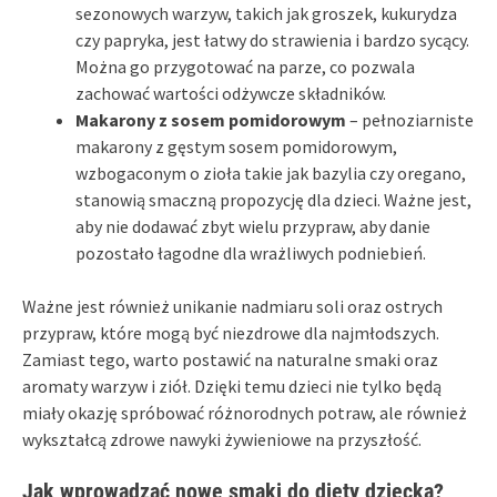
sezonowych warzyw, takich jak groszek, kukurydza
czy papryka, jest łatwy do strawienia i bardzo sycący.
Można go przygotować na parze, co pozwala
zachować wartości odżywcze składników.
Makarony z sosem pomidorowym
– pełnoziarniste
makarony z gęstym sosem pomidorowym,
wzbogaconym o zioła takie jak bazylia czy oregano,
stanowią smaczną propozycję dla dzieci. Ważne jest,
aby nie dodawać zbyt wielu przypraw, aby danie
pozostało łagodne dla wrażliwych podniebień.
Ważne jest również unikanie nadmiaru soli oraz ostrych
przypraw, które mogą być niezdrowe dla najmłodszych.
Zamiast tego, warto postawić na naturalne smaki oraz
aromaty warzyw i ziół. Dzięki temu dzieci nie tylko będą
miały okazję spróbować różnorodnych potraw, ale również
wykształcą zdrowe nawyki żywieniowe na przyszłość.
Jak wprowadzać nowe smaki do diety dziecka?