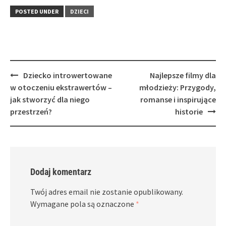
POSTED UNDER
DZIECI
Post
Dziecko introwertowane
Najlepsze filmy dla
navigation
w otoczeniu ekstrawertów –
młodzieży: Przygody,
jak stworzyć dla niego
romanse i inspirujące
przestrzeń?
historie
Dodaj komentarz
Twój adres email nie zostanie opublikowany.
Wymagane pola są oznaczone
*