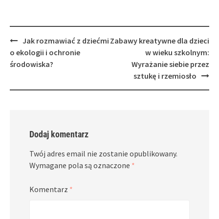
Post
Jak rozmawiać z dziećmi
Zabawy kreatywne dla dzieci
navigation
o ekologii i ochronie
w wieku szkolnym:
środowiska?
Wyrażanie siebie przez
sztukę i rzemiosło
Dodaj komentarz
Twój adres email nie zostanie opublikowany.
Wymagane pola są oznaczone
*
Komentarz
*