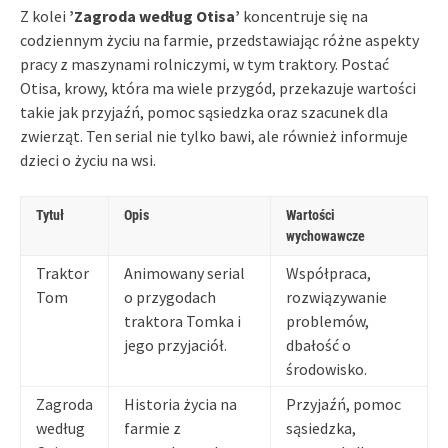
Z kolei
’Zagroda według Otisa’
koncentruje się na
codziennym życiu na farmie, przedstawiając różne aspekty
pracy z maszynami rolniczymi, w tym traktory. Postać
Otisa, krowy, która ma wiele przygód, przekazuje wartości
takie jak przyjaźń, pomoc sąsiedzka oraz szacunek dla
zwierząt. Ten serial nie tylko bawi, ale również informuje
dzieci o życiu na wsi.
Tytuł
Opis
Wartości
wychowawcze
Traktor
Animowany serial
Współpraca,
Tom
o przygodach
rozwiązywanie
traktora Tomka i
problemów,
jego przyjaciół.
dbałość o
środowisko.
Zagroda
Historia życia na
Przyjaźń, pomoc
według
farmie z
sąsiedzka,