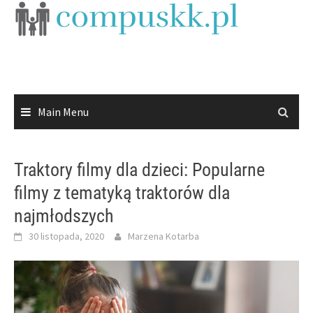
Skip
to
content
Main Menu
Traktory filmy dla dzieci: Popularne
filmy z tematyką traktorów dla
najmłodszych
30 listopada, 2020
Marzena Kotarba