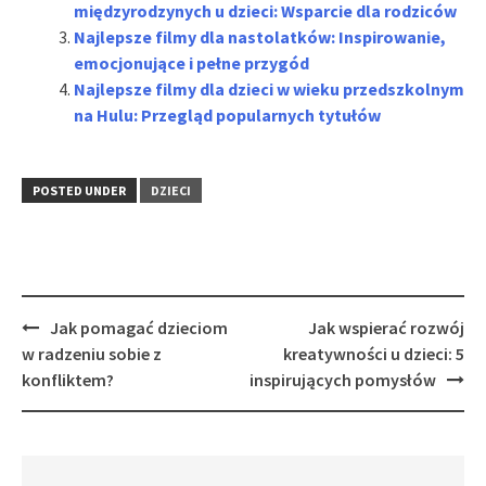
międzyrodzynych u dzieci: Wsparcie dla rodziców
Najlepsze filmy dla nastolatków: Inspirowanie,
emocjonujące i pełne przygód
Najlepsze filmy dla dzieci w wieku przedszkolnym
na Hulu: Przegląd popularnych tytułów
POSTED UNDER
DZIECI
Post
Jak pomagać dzieciom
Jak wspierać rozwój
navigation
w radzeniu sobie z
kreatywności u dzieci: 5
konfliktem?
inspirujących pomysłów