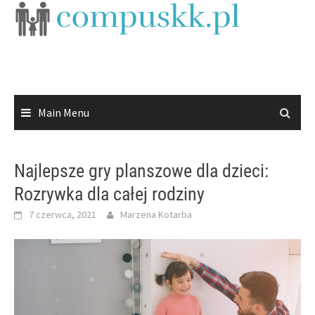
Skip
to
content
Main Menu
Najlepsze gry planszowe dla dzieci:
Rozrywka dla całej rodziny
7 czerwca, 2021
Marzena Kotarba