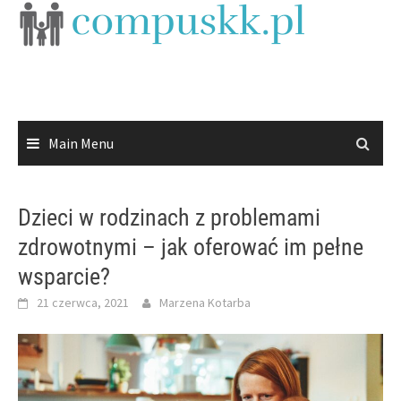
Skip
to
content
Main Menu
Dzieci w rodzinach z problemami
zdrowotnymi – jak oferować im pełne
wsparcie?
21 czerwca, 2021
Marzena Kotarba